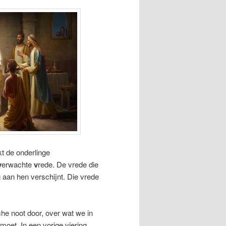
kt de onderlinge
v
erwachte
v
rede. De vrede die
g aan hen verschijnt. Die vrede
che noot door, over wat we in
oet. In een vorige viering