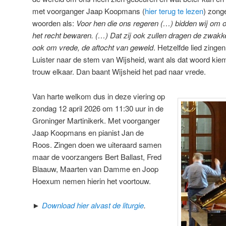
met voorganger Jaap Koopmans (
hier terug te lezen
) zong
woorden als:
Voor hen die ons regeren (…) bidden wij om o
het recht bewaren. (…) Dat zij ook zullen dragen de zwakke
ook om vrede, de aftocht van geweld
. Hetzelfde lied zing
Luister naar de stem van Wijsheid, want als dat woord kiemt
trouw elkaar. Dan baant Wijsheid het pad naar vrede.
Van harte welkom dus in deze viering op
zondag 12 april 2026 om 11:30 uur in de
Groninger Martinikerk. Met voorganger
Jaap Koopmans en pianist Jan de
Roos. Zingen doen we uiteraard samen
maar de voorzangers Bert Ballast, Fred
Blaauw, Maarten van Damme en Joop
Hoexum nemen hierin het voortouw.
►
Download hier alvast de liturgie
.