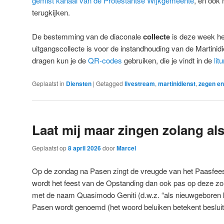
gemist kanaal van de Protestantse Wijkgemeente
, en ook 
terugkijken.
De bestemming van de diaconale
collecte
is deze week h
uitgangscollecte is voor de instandhouding van de Martinidi
dragen kun je de
QR-codes
gebruiken, die je vindt in de
lit
Geplaatst in
Diensten
|
Getagged
livestream
,
martinidienst
,
zegen en
Laat mij maar zingen zolang als
Geplaatst op
8 april 2026
door
Marcel
Op de zondag na Pasen zingt de vreugde van het Paasfeest 
wordt het feest van de Opstanding dan ook pas op deze zo
met de naam Quasimodo Geniti (d.w.z. “als nieuwgeboren k
Pasen wordt genoemd (het woord beluiken betekent besluiten