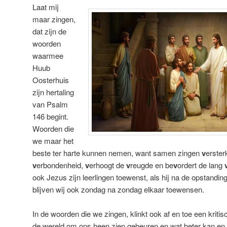
Laat mij
maar zingen,
dat zijn de
woorden
waarmee
Huub
Oosterhuis
zijn hertaling
van Psalm
146 begint.
Woorden die
we maar het
beste ter harte kunnen nemen, want samen zingen
v
erster
v
erbondenheid,
v
erhoogt de
v
reugde en be
v
ordert de lang
ook Jezus zijn leerlingen toewenst, als hij na de opstandin
blijven wij ook zondag na zondag elkaar toewensen.
In de woorden die we zingen, klinkt ook af en toe een kritis
de wereld om ons heen zien gebeuren en wat beter kan en m