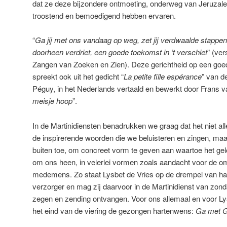
dat ze deze bijzondere ontmoeting, onderweg van Jeruza
troostend en bemoedigend hebben ervaren.
“
Ga jij met ons vandaag op weg, zet jij verdwaalde stappen r
doorheen verdriet, een goede toekomst in ’t verschiet
” (ver
Zangen van Zoeken en Zien). Deze gerichtheid op een goe
spreekt ook uit het gedicht “
La petite fille espérance
” van d
Péguy, in het Nederlands vertaald en bewerkt door Frans va
meisje hoop
”.
In de Martinidiensten benadrukken we graag dat het niet al
de inspirerende woorden die we beluisteren en zingen, ma
buiten toe, om concreet vorm te geven aan waartoe het gelo
om ons heen, in velerlei vormen zoals aandacht voor de o
medemens. Zo staat Lysbet de Vries op de drempel van haa
verzorger en mag zij daarvoor in de Martinidienst van zonda
zegen en zending ontvangen. Voor ons allemaal en voor Lysb
het eind van de viering de gezongen hartenwens:
Ga met Go