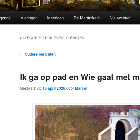
genda
Vieringen
Meedoen
De Martinikerk
Nieuwsbrief
CATEGORIE ARCHIEVEN:
DIENSTEN
Bericht
←
Oudere berichten
navigatie
Ik ga op pad en Wie gaat met m
Geplaatst op
15 april 2026
door
Marcel