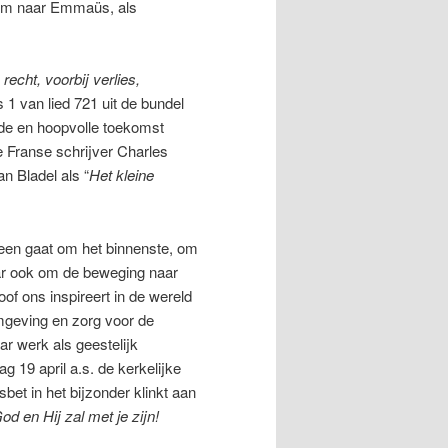
lem naar Emmaüs, als
echt, voorbij verlies,
s 1 van lied 721 uit de bundel
de en hoopvolle toekomst
e Franse schrijver Charles
n Bladel als “
Het kleine
leen gaat om het binnenste, om
ar ook om de beweging naar
of ons inspireert in de wereld
mgeving en zorg voor de
r werk als geestelijk
g 19 april a.s. de kerkelijke
et in het bijzonder klinkt aan
d en Hij zal met je zijn!