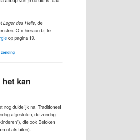
na afloop kun je de dienst daar
et
Leger des Heils
, de
ensten. Om hieraan bij te
urgie
op pagina 19.
 zending
 het kan
nog duidelijk na. Traditioneel
ndag afgesloten, de zondag
inderen”), die ook Beloken
 of afsluiten).