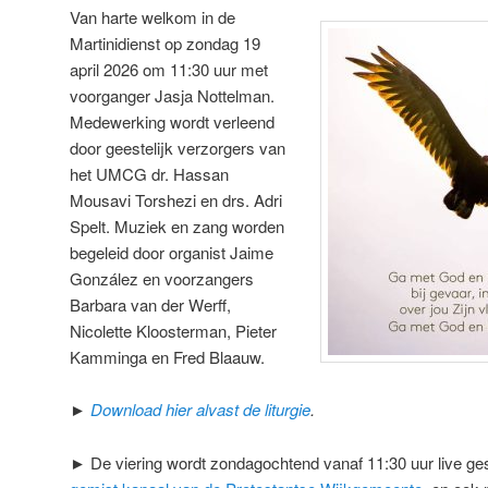
Van harte welkom in de
Martinidienst op zondag 19
april 2026 om 11:30 uur met
voorganger Jasja Nottelman.
Medewerking wordt verleend
door geestelijk verzorgers van
het UMCG dr. Hassan
Mousavi Torshezi en drs. Adri
Spelt. Muziek en zang worden
begeleid door organist Jaime
González en voorzangers
Barbara van der Werff,
Nicolette Kloosterman, Pieter
Kamminga en Fred Blaauw.
►
Download hier alvast de liturgie
.
► De viering wordt zondagochtend vanaf 11:30 uur live ge