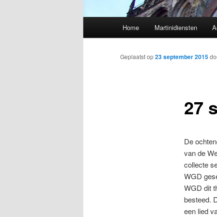
Hoofdmenu
Home
Martinidiensten
A
Geplaatst op
23 september 2015
do
27 
De ochten
van de We
collecte s
WGD gesele
WGD dit t
besteed. D
een lied v