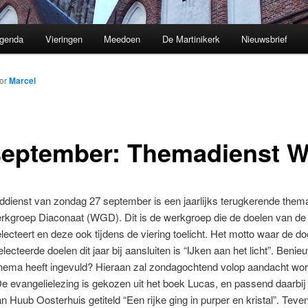
genda
Vieringen
Meedoen
De Martinikerk
Nieuwsbrief
or
Marcel
september: Themadienst 
ddienst van zondag 27 september is een jaarlijks terugkerende them
rkgroep Diaconaat (WGD). Dit is de werkgroep die de doelen van de
electeert en deze ook tijdens de viering toelicht. Het motto waar de do
cteerde doelen dit jaar bij aansluiten is “IJken aan het licht”. Beni
hema heeft ingevuld? Hieraan zal zondagochtend volop aandacht wo
e evangelielezing is gekozen uit het boek Lucas, en passend daarbij
an Huub Oosterhuis getiteld “Een rijke ging in purper en kristal”. Teven