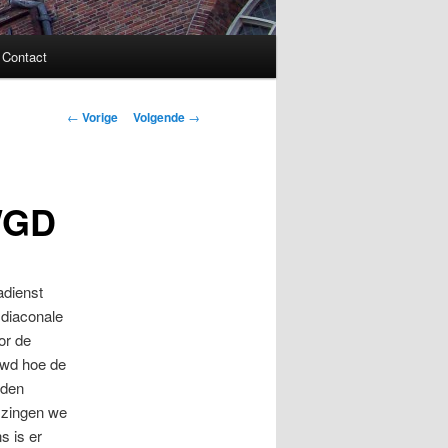
Contact
Bericht
←
Vorige
Volgende
→
navigatie
WGD
adienst
 diaconale
or de
euwd hoe de
rden
 zingen we
s is er