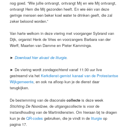
nog goed. “Wie jullie ontvangt, ontvangt Mij en wie Mij ontvangt,
ontvangt Hem die Mij gezonden heeft. En wie één van deze
geringe mensen een beker koel water te drinken geeft, die zal
zeker beloond worden.”
Van harte welkom in deze viering met voorganger Sybrand van
Dijk, organist Henk de Vries en voorzangers Barbara van der
Werff, Maarten van Damme en Pieter Kamminga.
►
Download hier alvast de liturgie
.
► De viering wordt zondagochtend vanaf 11:30 uur live
gestreamd via het
Kerkdienst-gemist kanaal van de Protestantse
Wijkgemeente
, en ook na afloop kun je de dienst daar
terugkijken.
De bestemming van de diaconale
collecte
is deze week
Stichting De Noordzee
, de uitgangscollecte is voor de
instandhouding van de Martinidiensten. Om hieraan bij te dragen
kun je de
QR-codes
gebruiken, die je vindt in de
liturgie
op
pagina 17.