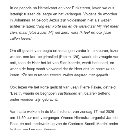
In de periode na Hemelvaart en vóór Pinksteren, leven we dus
letterlijk tussen de leegte en het verlangen. Volgens de woorden
in Johannes 14 belooft Jezus zijn volgelingen niet als wezen
achter te laten: “
Nog een korte tijd en de wereld zal Mij niet meer
zien, maar jullie zullen Mij wel zien, want Ik leef en ook jullie
zullen leven
.”
Om dit gevoel van leegte en verlangen verder in te kleuren, lezen
we ook een kort pelgrimslied (Psalm 126), waarin de vreugde van
ooit, toen de Heer het lot van Sion keerde, wordt herinnerd, en
waarin de hoop wordt verwoord dat de Heer ons lot opnieuw zal
keren. “
Zij die in tranen zaaien, zullen oogsten met gejuich
.”
Ook lezen we het korte gedicht van Jean Pierre Rawie, getiteld
“Bezit”, waarin de begrippen
vasthouden
en
loslaten
treffend
onder woorden zijn gebracht.
Van harte welkom in de Martinidienst van zondag 17 mei 2026
om 11:30 uur met voorganger Yvonne Hiemstra, organist Jan de
Roos en met medewerking van de Cantores Sancti Martini onder
leiding van Leo van Noppen.