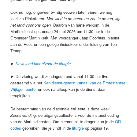
Ook nu nog, ongeveer twintig eeuwen later, vieren we nog
jaarlijks Pinksteren.
Met wind in de haren en zon in de rug, ligt
het land voor ons open.
Daarom van harte welkom in de
Martinidienst op zondag 24 mei 2026 om 11:30 uur in de
Groninger Martinikerk. Met voorganger Jaap Goorhuis, pianist
Jan de Roos en een gelegenheidskoor onder leiding van Ton
Tromp.
►
Download hier alvast de liturgie
.
► De viering wordt zondagochtend vanaf 11:30 uur live
gestreamd via het
Kerkdienst-gemist kanaal van de Protestantse
Wijkgemeente
, en ook na afloop kun je de dienst daar
terugkijken.
De bestemming van de diaconale
collecte
is deze week
Zonnewending
, de uitgangscollecte is voor de instandhouding
van de Martinidiensten. Om hieraan bij te dragen kun je de
QR-
codes
gebruiken, die je vindt in de
liturgie
op pagina 19.