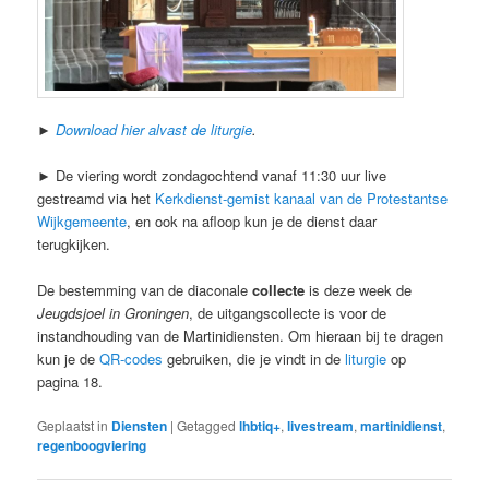
►
Download hier alvast de liturgie
.
► De viering wordt zondagochtend vanaf 11:30 uur live
gestreamd via het
Kerkdienst-gemist kanaal van de Protestantse
Wijkgemeente
, en ook na afloop kun je de dienst daar
terugkijken.
De bestemming van de diaconale
collecte
is deze week de
Jeugdsjoel in Groningen
, de uitgangscollecte is voor de
instandhouding van de Martinidiensten. Om hieraan bij te dragen
kun je de
QR-codes
gebruiken, die je vindt in de
liturgie
op
pagina 18.
Geplaatst in
Diensten
|
Getagged
lhbtiq+
,
livestream
,
martinidienst
,
regenboogviering