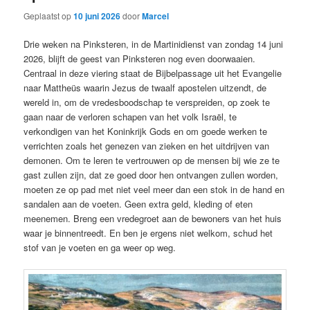
Geplaatst op
10 juni 2026
door
Marcel
Drie weken na Pinksteren, in de Martinidienst van zondag 14 juni
2026, blijft de geest van Pinksteren nog even doorwaaien.
Centraal in deze viering staat de Bijbelpassage uit het Evangelie
naar Mattheüs waarin Jezus de twaalf apostelen uitzendt, de
wereld in, om de vredesboodschap te verspreiden, op zoek te
gaan naar de verloren schapen van het volk Israël, te
verkondigen van het Koninkrijk Gods en om goede werken te
verrichten zoals het genezen van zieken en het uitdrijven van
demonen. Om te leren te vertrouwen op de mensen bij wie ze te
gast zullen zijn, dat ze goed door hen ontvangen zullen worden,
moeten ze op pad met niet veel meer dan een stok in de hand en
sandalen aan de voeten. Geen extra geld, kleding of eten
meenemen. Breng een vredegroet aan de bewoners van het huis
waar je binnentreedt. En ben je ergens niet welkom, schud het
stof van je voeten en ga weer op weg.