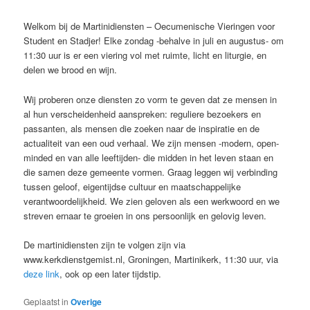
Geplaatst op
29 mei 2015
door
Mirjam
Welkom bij de Martinidiensten – Oecumenische Vieringen voor
Student en Stadjer! Elke zondag -behalve in juli en augustus- om
11:30 uur is er een viering vol met ruimte, licht en liturgie, en
delen we brood en wijn.
Wij proberen onze diensten zo vorm te geven dat ze mensen in
al hun verscheidenheid aanspreken: reguliere bezoekers en
passanten, als mensen die zoeken naar de inspiratie en de
actualiteit van een oud verhaal. We zijn mensen -modern, open-
minded en van alle leeftijden- die midden in het leven staan en
die samen deze gemeente vormen. Graag leggen wij verbinding
tussen geloof, eigentijdse cultuur en maatschappelijke
verantwoordelijkheid. We zien geloven als een werkwoord en we
streven ernaar te groeien in ons persoonlijk en gelovig leven.
De martinidiensten zijn te volgen zijn via
www.kerkdienstgemist.nl, Groningen, Martinikerk, 11:30 uur, via
deze link
, ook op een later tijdstip.
Geplaatst in
Overige