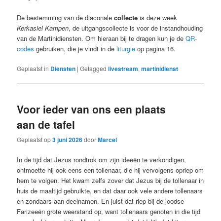
De bestemming van de diaconale
collecte
is deze week
Kerkasiel Kampen
, de uitgangscollecte is voor de instandhouding
van de Martinidiensten. Om hieraan bij te dragen kun je de
QR-
codes
gebruiken, die je vindt in de
liturgie
op pagina 16.
Geplaatst in
Diensten
|
Getagged
livestream
,
martinidienst
Voor ieder van ons een plaats
aan de tafel
Geplaatst op
3 juni 2026
door
Marcel
In de tijd dat Jezus rondtrok om zijn ideeën te verkondigen,
ontmoette hij ook eens een tollenaar, die hij vervolgens opriep om
hem te volgen. Het kwam zelfs zover dat Jezus bij de tollenaar in
huis de maaltijd gebruikte, en dat daar ook vele andere tollenaars
en zondaars aan deelnamen. En juist dat riep bij de joodse
Farizeeën grote weerstand op, want tollenaars genoten in die tijd