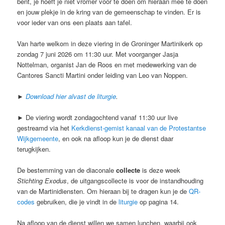
bent, je hoeft je niet vromer voor te doen om hieraan mee te doen
en jouw plekje in de kring van de gemeenschap te vinden. Er is
voor ieder van ons een plaats aan tafel.
Van harte welkom in deze viering in de Groninger Martinikerk op
zondag 7 juni 2026 om 11:30 uur. Met voorganger Jasja
Nottelman, organist Jan de Roos en met medewerking van de
Cantores Sancti Martini onder leiding van Leo van Noppen.
►
Download hier alvast de liturgie
.
► De viering wordt zondagochtend vanaf 11:30 uur live
gestreamd via het
Kerkdienst-gemist kanaal van de Protestantse
Wijkgemeente
, en ook na afloop kun je de dienst daar
terugkijken.
De bestemming van de diaconale
collecte
is deze week
Stichting Exodus
, de uitgangscollecte is voor de instandhouding
van de Martinidiensten. Om hieraan bij te dragen kun je de
QR-
codes
gebruiken, die je vindt in de
liturgie
op pagina 14.
Na afloop van de dienst willen we samen lunchen, waarbij ook