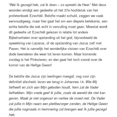
“Wat Ik gezegd heb, zal ik doen – zo spreekt de Heer.” Met deze
woorden eindigt een gedeelte uit het 37e hoofdstuk van het
profetenboek Ezechiël. Belofte maakt schuld, zeggen we vaak
eenvoudigweg, maar hier gaat het om een diepere betekenis, een
echte belofte die ook echt in vervulling moet gaan. Meestal wordt
dit gedeelte uit Ezechiël gelezen in relatie tot andere
Bijbelverhalen over opstanding uit het graf, bijvoorbeeld de
opwekking van Lazarus, of de opstanding van Jezus zelf met
Pasen. Het is namelijk het wonderlijke visioen van Ezechiël over
dode beenderen die weer tot leven komen. Maar komende
zondag is het Pinksteren, en dan gaat het toch vooral over de
komst van de Heilige Geest!
De belofte die Jezus zijn leerlingen meegaf, nog voor zijn
definitief afscheid, lezen we terug in Johannes 14.
Wie Mij
liefheeft en zich aan Mijn geboden houdt, hem zal de Vader
liefhebben. Mijn vrede geef ik jullie, zoals de wereld die niet kan
geven. Maak je niet ongerust en verlies de moed niet. De Vader
zal jullie in Mijn naam een pleitbezorger zenden, de Heilige Geest
die jullie nogmaals in herinnering zal brengen wat Ik jullie gezegd
heb.