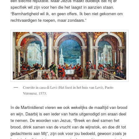
een slechte reputatie. Maar Jezus maakt duidelijk dat hij er
specifiek wil zijn voor hen die het laagst in aanzien staan.
“Barmhartigheid wil ik, en geen offers. Ik ben niet gekomen om
rechtvaardigen te roepen, maar zondaars.”
Convito in casa di Levi (Het feest in het huis van Levi), Paolo
Veronese, 1573.
In de Martinidienst vieren we ook wekelijks de maaltijd van brood
en wijn. Daarbij is een ieder van harte uitgenodigd om eraan deel
te nemen. De woorden van Jezus, “Breek en deel samen het
brood, drink samen van de vrucht van de wijnstok, en doe dit tot
gedachtenis aan Mij”, zijn ook voor jou bedoeld, gewoon zoals je