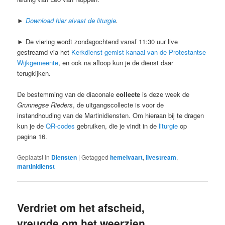
►
Download hier alvast de liturgie
.
► De viering wordt zondagochtend vanaf 11:30 uur live
gestreamd via het
Kerkdienst-gemist kanaal van de Protestantse
Wijkgemeente
, en ook na afloop kun je de dienst daar
terugkijken.
De bestemming van de diaconale
collecte
is deze week de
Grunnegse Rieders
, de uitgangscollecte is voor de
instandhouding van de Martinidiensten. Om hieraan bij te dragen
kun je de
QR-codes
gebruiken, die je vindt in de
liturgie
op
pagina 16.
Geplaatst in
Diensten
|
Getagged
hemelvaart
,
livestream
,
martinidienst
Verdriet om het afscheid,
vreugde om het weerzien