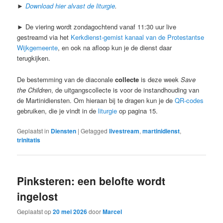
►
Download hier alvast de liturgie
.
► De viering wordt zondagochtend vanaf 11:30 uur live
gestreamd via het
Kerkdienst-gemist kanaal van de Protestantse
Wijkgemeente
, en ook na afloop kun je de dienst daar
terugkijken.
De bestemming van de diaconale
collecte
is deze week
Save
the Children
, de uitgangscollecte is voor de instandhouding van
de Martinidiensten. Om hieraan bij te dragen kun je de
QR-codes
gebruiken, die je vindt in de
liturgie
op pagina 15.
Geplaatst in
Diensten
|
Getagged
livestream
,
martinidienst
,
trinitatis
Pinksteren: een belofte wordt
ingelost
Geplaatst op
20 mei 2026
door
Marcel