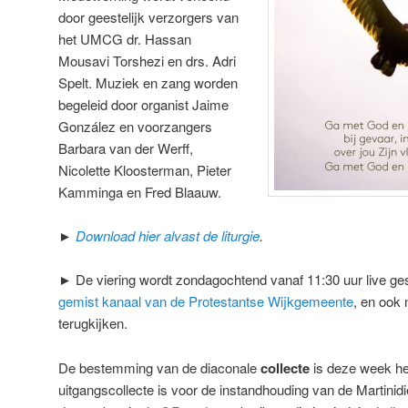
door geestelijk verzorgers van
het UMCG dr. Hassan
Mousavi Torshezi en drs. Adri
Spelt. Muziek en zang worden
begeleid door organist Jaime
González en voorzangers
Barbara van der Werff,
Nicolette Kloosterman, Pieter
Kamminga en Fred Blaauw.
►
Download hier alvast de liturgie
.
► De viering wordt zondagochtend vanaf 11:30 uur live ge
gemist kanaal van de Protestantse Wijkgemeente
, en ook 
terugkijken.
De bestemming van de diaconale
collecte
is deze week h
uitgangscollecte is voor de instandhouding van de Martinidi