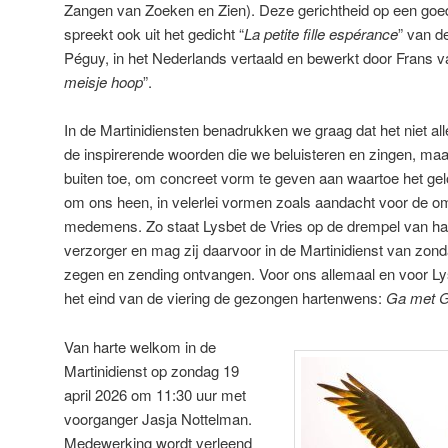
Zangen van Zoeken en Zien). Deze gerichtheid op een goe
spreekt ook uit het gedicht “
La petite fille espérance
” van d
Péguy, in het Nederlands vertaald en bewerkt door Frans va
meisje hoop
”.
In de Martinidiensten benadrukken we graag dat het niet al
de inspirerende woorden die we beluisteren en zingen, ma
buiten toe, om concreet vorm te geven aan waartoe het gelo
om ons heen, in velerlei vormen zoals aandacht voor de o
medemens. Zo staat Lysbet de Vries op de drempel van haa
verzorger en mag zij daarvoor in de Martinidienst van zonda
zegen en zending ontvangen. Voor ons allemaal en voor Lysb
het eind van de viering de gezongen hartenwens:
Ga met Go
Van harte welkom in de
Martinidienst op zondag 19
april 2026 om 11:30 uur met
voorganger Jasja Nottelman.
Medewerking wordt verleend