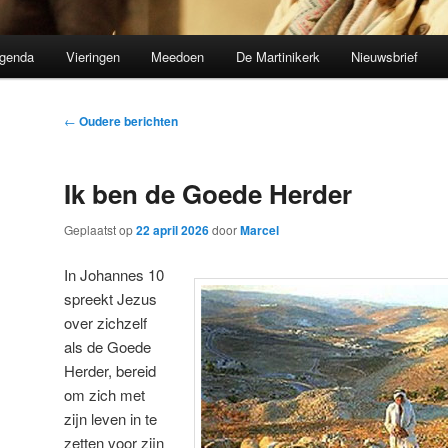
genda
Vieringen
Meedoen
De Martinikerk
Nieuwsbrief
Bericht
←
Oudere berichten
navigatie
Ik ben de Goede Herder
Geplaatst op
22 april 2026
door
Marcel
In Johannes 10
spreekt Jezus
over zichzelf
als de Goede
Herder, bereid
om zich met
zijn leven in te
zetten voor zijn