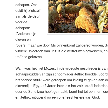
schapen. Ook
duidt hij zichzelf
aan als de deur
voor de
schapen:
“Anderen zijn
dieven en
rovers, maar wie door Mij binnenkomt zal gered worden, d
vinden”. Woorden van Jezus die vertrouwen opwekken, en
treffend gekozen.
Want was het niet Mozes, in de vroegste geschiedenis van h
schaapskudde van zijn schoonvader Jethro hoedde, voorda
brandende struik werd geroepen om leiding te geven aan de 
slavernij in Egypte? Jaren later, als het volk Israël inderd
door de Schelfzee heeft gemaakt, komt het tot een herni
en Jethro, uitlopend op een offerfeest ter ere van God.