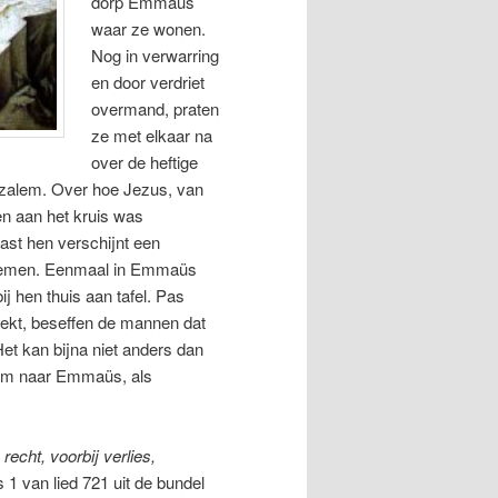
dorp Emmaüs
waar ze wonen.
Nog in verwarring
en door verdriet
overmand, praten
ze met elkaar na
over de heftige
uzalem. Over hoe Jezus, van
en aan het kruis was
ast hen verschijnt een
lnemen. Eenmaal in Emmaüs
 hen thuis aan tafel. Pas
reekt, beseffen de mannen dat
et kan bijna niet anders dan
lem naar Emmaüs, als
echt, voorbij verlies,
s 1 van lied 721 uit de bundel