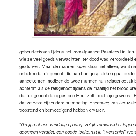
gebeurtenissen tijdens het voorafgaande Paasfeest in Jer
wie ze veel goeds verwachtten, ter dood was veroordeeld 
gestorven. Maar de mannen lopen daar niet alleen, want na
onbekende reisgenoot, die aan hun gesprekken gaat dee
aangekomen, nodigen de twee mannen hun reisgenoot uit bij
achteraf, als de reisgenoot tijdens de maaltijd het brood b
die reisgenoot de opgestane Heer zelf moet zijn geweest! H
dat ze deze bijzondere ontmoeting, onderweg van Jeruza
troostend en bemoedigend hebben ervaren.
“
Ga jij met ons vandaag op weg, zet jij verdwaalde stappen r
doorheen verdriet, een goede toekomst in ’t verschiet
” (ver