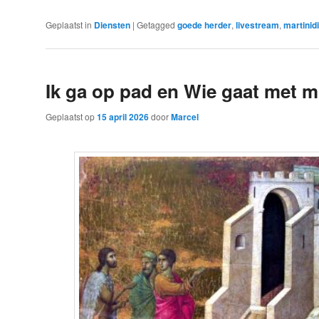
Geplaatst in
Diensten
|
Getagged
goede herder
,
livestream
,
martinid
Ik ga op pad en Wie gaat met m
Geplaatst op
15 april 2026
door
Marcel