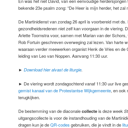
En was het niet David, van een eenvoudige herdersjongen tot
bekende 23e psalm zong: “De Heer is mijn herder, het zal 
De Martinidienst van zondag 26 april is voorbereid met ds.
gezondheidsredenen niet zelf kan voorgaan in de viering. 
Arlette Toornstra voor, samen met Marian van der Schors,
Rob Fortuin geschreven overweging zal lezen. Van harte we
waaraan verder meewerken organist Henk de Vries en de C
leiding van Leo van Noppen. Aanvang 11:30 uur.
►
Download hier alvast de liturgie
.
► De viering wordt zondagochtend vanaf 11:30 uur live ge
gemist kanaal van de Protestantse Wijkgemeente
, en ook 
terugkijken.
De bestemming van de diaconale
collecte
is deze week
St
uitgangscollecte is voor de instandhouding van de Martinidi
dragen kun je de
QR-codes
gebruiken, die je vindt in de
lit