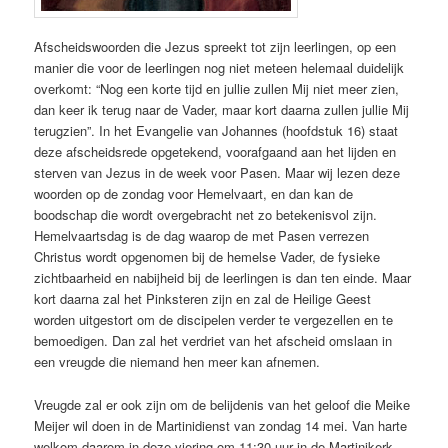
Afscheidswoorden die Jezus spreekt tot zijn leerlingen, op een
manier die voor de leerlingen nog niet meteen helemaal duidelijk
overkomt: “Nog een korte tijd en jullie zullen Mij niet meer zien,
dan keer ik terug naar de Vader, maar kort daarna zullen jullie Mij
terugzien”. In het Evangelie van Johannes (hoofdstuk 16) staat
deze afscheidsrede opgetekend, voorafgaand aan het lijden en
sterven van Jezus in de week voor Pasen. Maar wij lezen deze
woorden op de zondag voor Hemelvaart, en dan kan de
boodschap die wordt overgebracht net zo betekenisvol zijn.
Hemelvaartsdag is de dag waarop de met Pasen verrezen
Christus wordt opgenomen bij de hemelse Vader, de fysieke
zichtbaarheid en nabijheid bij de leerlingen is dan ten einde. Maar
kort daarna zal het Pinksteren zijn en zal de Heilige Geest
worden uitgestort om de discipelen verder te vergezellen en te
bemoedigen. Dan zal het verdriet van het afscheid omslaan in
een vreugde die niemand hen meer kan afnemen.
Vreugde zal er ook zijn om de belijdenis van het geloof die Meike
Meijer wil doen in de Martinidienst van zondag 14 mei. Van harte
welkom daarom in deze viering om 11:30 uur in de Martinikerk.