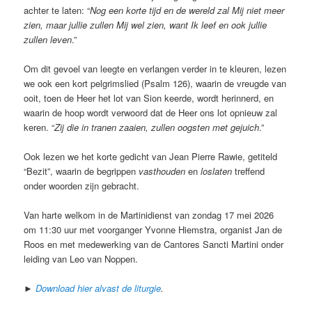
achter te laten: “
Nog een korte tijd en de wereld zal Mij niet meer
zien, maar jullie zullen Mij wel zien, want Ik leef en ook jullie
zullen leven
.”
Om dit gevoel van leegte en verlangen verder in te kleuren, lezen
we ook een kort pelgrimslied (Psalm 126), waarin de vreugde van
ooit, toen de Heer het lot van Sion keerde, wordt herinnerd, en
waarin de hoop wordt verwoord dat de Heer ons lot opnieuw zal
keren. “
Zij die in tranen zaaien, zullen oogsten met gejuich
.”
Ook lezen we het korte gedicht van Jean Pierre Rawie, getiteld
“Bezit”, waarin de begrippen
vasthouden
en
loslaten
treffend
onder woorden zijn gebracht.
Van harte welkom in de Martinidienst van zondag 17 mei 2026
om 11:30 uur met voorganger Yvonne Hiemstra, organist Jan de
Roos en met medewerking van de Cantores Sancti Martini onder
leiding van Leo van Noppen.
►
Download hier alvast de liturgie
.