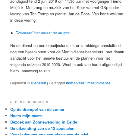
zondagochtend 2 juni 2019 om 11:30 uur met voorganger Tiemo
Meijlink. Met zang en muziek van het Koor van het GSp onder
leiding van Ton Tromp en pianist Jan de Roos. Van harte welkom
in deze viering.
►
Download hier alvast de liturgie
.
Na de dienst en een broodjeslunch is er ’s middags aansluitend
nog een bijeenkomst voor de Martinidienst-bezoekers, met daarin
aandacht voor het nieuwe bestuur en de plannen voor het
volgende seizoen 2019-2020. Weet je ook van harte uitgenodigd
hierbij aanwezig te zijn.
Geplaatst in
Diensten
|
Getagged
hemelvaart
,
martinidienst
RECENTE BERICHTEN
Op de drempel van de zomer
Noem mijn naam
Bezoek aan Zonnewending in Eelde
De uitzending van de 12 apostelen
Voor ieder van ons een plaats aan de tafel