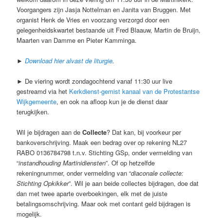
Voorgangers zijn Jasja Nottelman en Janita van Bruggen. Met
organist Henk de Vries en voorzang verzorgd door een
gelegenheidskwartet bestaande uit Fred Blaauw, Martin de Bruijn,
Maarten van Damme en Pieter Kamminga.
►
Download hier alvast de liturgie
.
► De viering wordt zondagochtend vanaf 11:30 uur live
gestreamd via het
Kerkdienst-gemist kanaal van de Protestantse
Wijkgemeente
, en ook na afloop kun je de dienst daar
terugkijken.
Wil je bijdragen aan de
Collecte
? Dat kan, bij voorkeur per
bankoverschrijving. Maak een bedrag over op rekening NL27
RABO 0136784798 t.n.v. Stichting GSp, onder vermelding van
“
instandhouding Martinidiensten
”. Of op hetzelfde
rekeningnummer, onder vermelding van “
diaconale collecte:
Stichting Opkikker
”. Wil je aan beide collectes bijdragen, doe dat
dan met twee aparte overboekingen, elk met de juiste
betalingsomschrijving. Maar ook met contant geld bijdragen is
mogelijk.