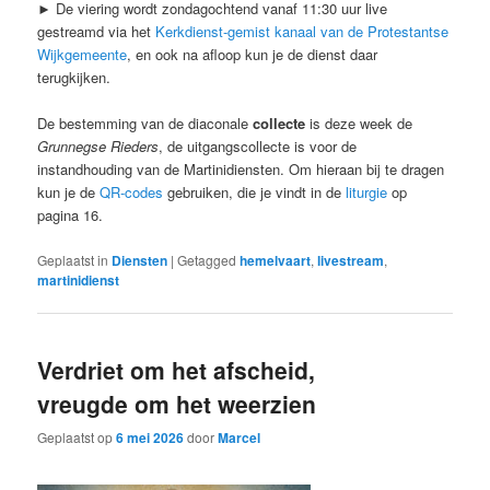
► De viering wordt zondagochtend vanaf 11:30 uur live
gestreamd via het
Kerkdienst-gemist kanaal van de Protestantse
Wijkgemeente
, en ook na afloop kun je de dienst daar
terugkijken.
De bestemming van de diaconale
collecte
is deze week de
Grunnegse Rieders
, de uitgangscollecte is voor de
instandhouding van de Martinidiensten. Om hieraan bij te dragen
kun je de
QR-codes
gebruiken, die je vindt in de
liturgie
op
pagina 16.
Geplaatst in
Diensten
|
Getagged
hemelvaart
,
livestream
,
martinidienst
Verdriet om het afscheid,
vreugde om het weerzien
Geplaatst op
6 mei 2026
door
Marcel