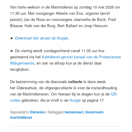
Van harte welkom in de Martinidienst op zondag 10 mei 2026 om
11:30 uur. Met voorganger Alberte van Ess, organist (en/of
pianist) Jan de Roos en voorzangers Jeannette de Bock, Fred
Blaauw, Huib van der Burg, Bert Ballast en Joop Hoexum.
►
Download hier alvast de liturgie
.
► De viering wordt zondagochtend vanaf 11:30 uur live
gestreamd via het
Kerkdienst-gemist kanaal van de Protestantse
Wijkgemeente
, en ook na afloop kun je de dienst daar
terugkijken.
De bestemming van de diaconale
collecte
is deze week
het
Odensehuis
, de uitgangscollecte is voor de instandhouding
van de Martinidiensten. Om hieraan bij te dragen kun je de
QR-
codes
gebruiken, die je vindt in de
liturgie
op pagina 17.
Geplaatst in
Diensten
|
Getagged
hemelvaart
,
livestream
,
martinidienst