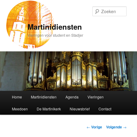
Spring
naar
Zoek
de
primaire
Martinidiensten
inhoud
Vieringen voor student en Stadjer
Hoofdmenu
Home
Martinidiensten
Agenda
Vieringen
Meedoen
De Martinikerk
Nieuwsbrief
Contact
Bericht
←
Vorige
Volgende
→
navigatie