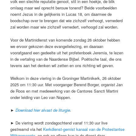
volk een slechte reputatie genoot, stil in een hoekje, de blik
omlaag maar wel oprecht berouw tonend? Beide voorbeelden
noemt Jezus in de gelijkenis in Lucas 18, om daarmee de
boodschap over te brengen dat wie zichzelf verhoogt, vernederd
zal worden maar wie zichzelf vernedert, verhoogd zal worden.
Voor de Martinidienst van komende zondag 26 oktober hebben
we ervoor gekozen deze evangelielezing, en daaraan
voorafgaand een gedeelte uit het profetenboek Jeremia, te lezen
in de vertaling van de Naardense Bijbel. Poëtische taal, die ons
tevens aan het denken wil zetten en ons richting wil geven.
Welkom in deze viering in de Groninger Martinikerk, 26 oktober
2025 om 11:30 uur. Met voorganger Berend Borger, organist Jan
de Roos en met medewerking van de Cantores Sancti Martini
onder leiding van Leo van Noppen.
►
Download hier alvast de liturgie
.
► De viering wordt zondagochtend vanaf 11:30 uur live
gestreamd via het
Kerkdienst-gemist kanaal van de Protestantse
Wijkgemeente
, en ook na afloop kun je de dienst daar