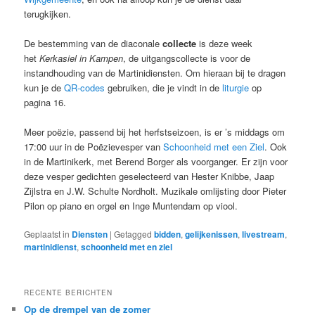
terugkijken.
De bestemming van de diaconale
collecte
is deze week
het
Kerkasiel in Kampen
, de uitgangscollecte is voor de
instandhouding van de Martinidiensten. Om hieraan bij te dragen
kun je de
QR-codes
gebruiken, die je vindt in de
liturgie
op
pagina 16.
Meer poëzie, passend bij het herfstseizoen, is er ’s middags om
17:00 uur in de Poëzievesper van
Schoonheid met een Ziel
. Ook
in de Martinikerk, met Berend Borger als voorganger. Er zijn voor
deze vesper gedichten geselecteerd van Hester Knibbe, Jaap
Zijlstra en J.W. Schulte Nordholt. Muzikale omlijsting door Pieter
Pilon op piano en orgel en Inge Muntendam op viool.
Geplaatst in
Diensten
|
Getagged
bidden
,
gelijkenissen
,
livestream
,
martinidienst
,
schoonheid met en ziel
RECENTE BERICHTEN
Op de drempel van de zomer