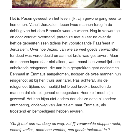
Het is Pasen geweest en het leven lijkt zijn gewone gang weer te
hernemen. Vanuit Jeruzalem lopen twee mannen terug in de
richting van het dorp Emmaüs waar ze wonen. Nog in verwarring
en door verdriet overmand, praten ze met elkaar na over de
heftige gebeurtenissen tijdens het voorafgaande Paasfeest in
Jeruzalem. Over hoe Jezus, van wie ze veel goeds verwachtten,
ter dood was veroordeeld en aan het kruis was gestorven. Maar
de mannen lopen daar niet alleen, want naast hen verschijnt een
onbekende reisgenoot, die aan hun gesprekken gaat deelnemen.
Eenmaal in Emmaüs aangekomen, nodigen de twee mannen hun
reisgenoot uit bij hen thuis aan tafel. Pas achteraf, als de
reisgenoot tijdens de maaltijd het brood breekt, beseffen de
mannen dat die reisgenoot de opgestane Heer zelf moet zijn
geweest! Het kan bijna niet anders dan dat ze deze bijzondere
ontmoeting, onderweg van Jeruzalem naar Emmaüs, als
troostend en bemoedigend hebben ervaren.
“
Ga jij met ons vandaag op weg, zet jij verdwaalde stappen recht,
voorbij verlies, doorheen verdriet, een goede toekomst in ’t