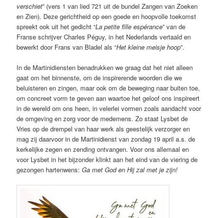
verschiet
” (vers 1 van lied 721 uit de bundel Zangen van Zoeken
en Zien). Deze gerichtheid op een goede en hoopvolle toekomst
spreekt ook uit het gedicht “
La petite fille espérance
” van de
Franse schrijver Charles Péguy, in het Nederlands vertaald en
bewerkt door Frans van Bladel als “
Het kleine meisje hoop
”.
In de Martinidiensten benadrukken we graag dat het niet alleen
gaat om het binnenste, om de inspirerende woorden die we
beluisteren en zingen, maar ook om de beweging naar buiten toe,
om concreet vorm te geven aan waartoe het geloof ons inspireert
in de wereld om ons heen, in velerlei vormen zoals aandacht voor
de omgeving en zorg voor de medemens. Zo staat Lysbet de
Vries op de drempel van haar werk als geestelijk verzorger en
mag zij daarvoor in de Martinidienst van zondag 19 april a.s. de
kerkelijke zegen en zending ontvangen. Voor ons allemaal en
voor Lysbet in het bijzonder klinkt aan het eind van de viering de
gezongen hartenwens:
Ga met God en Hij zal met je zijn!