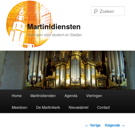
Spring
naar
Zoek
de
primaire
Martinidiensten
inhoud
Vieringen voor student en Stadjer
Hoofdmenu
Home
Martinidiensten
Agenda
Vieringen
Meedoen
De Martinikerk
Nieuwsbrief
Contact
Bericht
←
Vorige
Volgende
→
navigatie