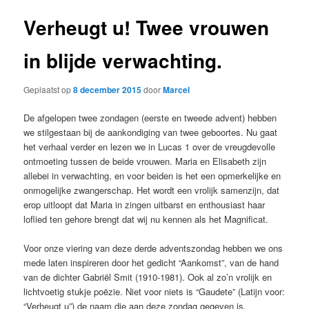
Verheugt u! Twee vrouwen
in blijde verwachting.
Geplaatst op
8 december 2015
door
Marcel
De afgelopen twee zondagen (eerste en tweede advent) hebben
we stilgestaan bij de aankondiging van twee geboortes. Nu gaat
het verhaal verder en lezen we in Lucas 1 over de vreugdevolle
ontmoeting tussen de beide vrouwen. Maria en Elisabeth zijn
allebei in verwachting, en voor beiden is het een opmerkelijke en
onmogelijke zwangerschap. Het wordt een vrolijk samenzijn, dat
erop uitloopt dat Maria in zingen uitbarst en enthousiast haar
loflied ten gehore brengt dat wij nu kennen als het Magnificat.
Voor onze viering van deze derde adventszondag hebben we ons
mede laten inspireren door het gedicht “Aankomst”, van de hand
van de dichter Gabriël Smit (1910-1981). Ook al zo’n vrolijk en
lichtvoetig stukje poëzie. Niet voor niets is “Gaudete” (Latijn voor:
“Verheugt u”) de naam die aan deze zondag gegeven is.