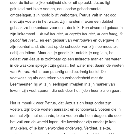
door de lichamelijke nabijheid die er uit spreekt. Jezus ligt
geknield met blote voeten, een joodse gebedsmantel
omgeslagen, zijn hoofd blijft verborgen. Petrus valt in het oog,
met zijn voeten in het water. Zijn handen maken een dubbel
gebaar, zo herkenbaar voor ons, denk ik. Een afwerend gebaar in
zijn linkerhand…
ik wil het niet, ik begrijp het niet, ik ben bang, ik
geloof het niet…
en een gebaar van vertrouwen en overgave in
zijn rechterhand, die rust op de schouder van zijn leermeester,
nabij en intiem. Maar als je goed kijkt ontdek je nog iets, het
gelaat van Jezus is zichtbaar op een indirecte manier, het water
in de waskom spiegelt zijn gelaat, het water met daarin de voeten
van Petrus. Het is een prachtig en diepzinnig beeld. De
voetwassing als een teken van verbondenheid met de
Leermeester, hij wil zijn leerlingen inwijden in zijn manier van
leven, zijn voet-sporen, die ook door het lijden heen zullen gaan.
Het is moeilijk voor Petrus, dat Jezus zich buigt onder zijn
voeten, zijn blote voeten aanraakt en schoonwast, voeten die in
contact zijn met de aarde, blote voeten die hem dragen, die door
het vuil van de wereld lopen, die kwetsbaar zijn omdat je kan
struikelen, of je kan verwonden onderweg. Verdriet, ziekte,