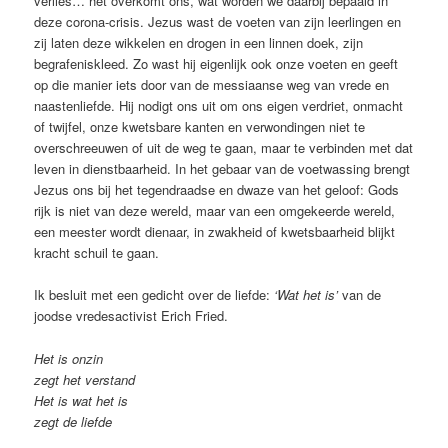
verlies… het overkomt ons, wat worden we daarbij bepaald in
deze corona-crisis. Jezus wast de voeten van zijn leerlingen en
zij laten deze wikkelen en drogen in een linnen doek, zijn
begrafeniskleed. Zo wast hij eigenlijk ook onze voeten en geeft
op die manier iets door van de messiaanse weg van vrede en
naastenliefde. Hij nodigt ons uit om ons eigen verdriet, onmacht
of twijfel, onze kwetsbare kanten en verwondingen niet te
overschreeuwen of uit de weg te gaan, maar te verbinden met dat
leven in dienstbaarheid. In het gebaar van de voetwassing brengt
Jezus ons bij het tegendraadse en dwaze van het geloof: Gods
rijk is niet van deze wereld, maar van een omgekeerde wereld,
een meester wordt dienaar, in zwakheid of kwetsbaarheid blijkt
kracht schuil te gaan.
Ik besluit met een gedicht over de liefde:
‘Wat het is’
van de
joodse vredesactivist Erich Fried.
Het is onzin
zegt het verstand
Het is wat het is
zegt de liefde