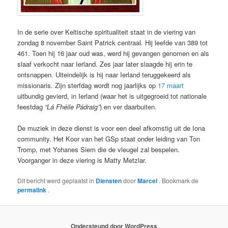
In de serie over Keltische spiritualiteit staat in de viering van
zondag 8 november Saint Patrick centraal. Hij leefde van 389 tot
461. Toen hij 16 jaar oud was, werd hij gevangen genomen en als
slaaf verkocht naar Ierland. Zes jaar later slaagde hij erin te
ontsnappen. Uiteindelijk is hij naar Ierland teruggekeerd als
missionaris. Zijn sterfdag wordt nog jaarlijks op
17 maart
uitbundig gevierd, in Ierland (waar het is uitgegroeid tot nationale
feestdag
“Lá Fhéile Pádraig”
) en ver daarbuiten.
De muziek in deze dienst is voor een deel afkomstig uit de Iona
community. Het Koor van het GSp staat onder leiding van Ton
Tromp, met Yohanes Siem die de vleugel zal bespelen.
Voorganger in deze viering is Matty Metzlar.
Dit bericht werd geplaatst in
Diensten
door
Marcel
. Bookmark de
permalink
.
Ondersteund door WordPress