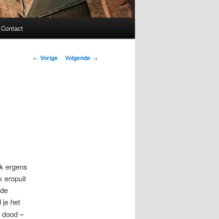
Contact
Bericht
←
Vorige
Volgende
→
navigatie
ik ergens
k eropuit
 de
 je het
e dood
–