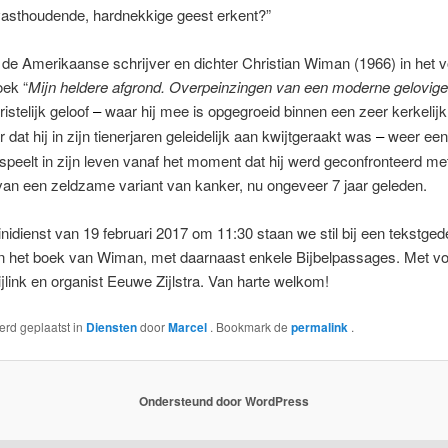
 vasthoudende, hardnekkige geest erkent?”
ft de Amerikaanse schrijver en dichter Christian Wiman (1966) in het
oek “
Mijn heldere afgrond. Overpeinzingen van een moderne gelovige
istelijk geloof
waar hij mee is opgegroeid binnen een zeer kerkelijk
–
 dat hij in zijn tienerjaren geleidelijk aan kwijtgeraakt was
weer een 
–
speelt in zijn leven vanaf het moment dat hij werd geconfronteerd me
an een zeldzame variant van kanker, nu ongeveer 7 jaar geleden.
inidienst van 19 februari 2017 om 11:30 staan we stil bij een tekstged
in het boek van Wiman, met daarnaast enkele Bijbelpassages. Met v
link en organist Eeuwe Zijlstra. Van harte welkom!
werd geplaatst in
Diensten
door
Marcel
. Bookmark de
permalink
.
Ondersteund door WordPress