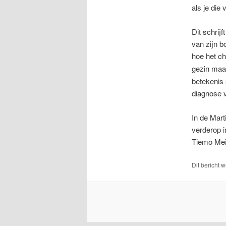
als je die
Dit schrij
van zijn b
hoe het chr
gezin maar
betekenis 
diagnose v
In de Mart
verderop 
Tiemo Meij
Dit bericht 