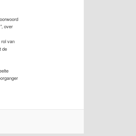
 voorwoord
”
, over
rol van
t de
eelte
oorganger