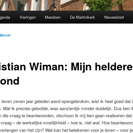
genda
Vieringen
Meedoen
De Martinikerk
Nieuwsbrief
Marcel
istian Wiman: Mijn heldere
rond
 leven zeven jaar geleden werd opengebroken, wist ik heel goed dat 
e.
Wat
ik precies geloofde, was aanzienlijk minder duidelijk. Dus ben i
die vraag te beantwoorden, ofschoon ik mij ben gaan realiseren dat
e vraag
de werkelijke moeilijkheid
hoe
is, niet
wat
. Hoe beantwoord
–
–
erlangen van het zijn? Wat kan het betekenen voor je leven
voor j
–