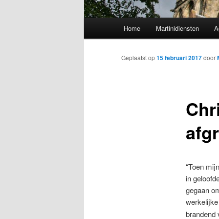
Hoofdmenu
Home
Martinidiensten
A
Geplaatst op
15 februari 2017
door
Chr
afg
“Toen mijn
in geloofd
gegaan om 
werkelijk
brandend v