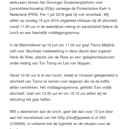
werkzaam binnen het Groninger Studentenplatform voor
Levensbeschouwing (GSp) vanwege de Protestantse Kerk in
Nederland (PKN). Per 1 juli 2019 gaat hij met emeritaat. Wij
willen op zondag 16 juni 2019 uitgebreid stilstaan bij dit afscheid,
vanaf 11:30 uur in de wekelijkse viering en aansluitend tijdens de
lunch en een feestelijk middagprogramma.
In de Martinidienst op 16 juni om 11:30 uur gaat Tiemo Meijlink
zelf voor. Muzikale medewerking in deze dienst door organist
Henk de Vries, pianist Jan de Roos en een ‘geleghenheytscoor’
onder leiding van Ton Tromp en Leo van Noppen.
Vanaf 12:45 uur is er een lunch, terwijl er intussen gelegenheid is
afscheid van Tiemo te nemen voor degenen die na de koffie
willen vertrekken. Het middagprogramma, getiteld ‘Een vrolijk
afscheid’, start om 13:30 uur en om 15:15 uur willen wij ter
afsluiting het glas heffen.
Wilt u deelnemen aan de lunch, geef dat dan voor 13 juni door
aan het secretariaat van het GSp (info@gspweb.nl of 050-
3129926), in verband met de logistiek en de inkopen voor de