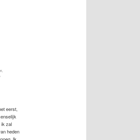
r,
y
et eerst,
enselijk
 ik zal
van heden
noeg. Ik