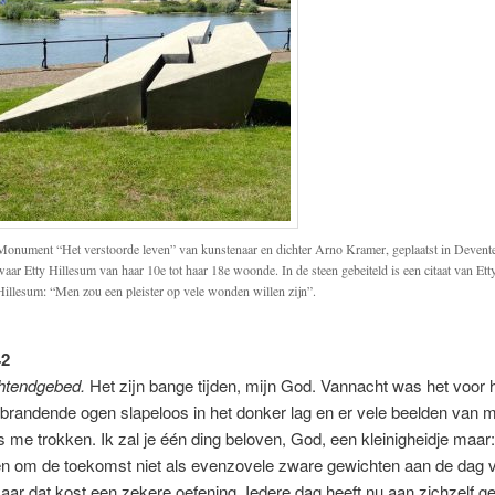
Monument “Het verstoorde leven” van kunstenaar en dichter Arno Kramer, geplaatst in Devente
waar Etty Hillesum van haar 10e tot haar 18e woonde. In de steen gebeiteld is een citaat van Ett
Hillesum: “Men zou een pleister op vele wonden willen zijn”.
42
htendgebed.
Het zijn bange tijden, mijn God. Vannacht was het voor h
 brandende ogen slapeloos in het donker lag en er vele beelden van m
gs me trokken. Ik zal je één ding beloven, God, een kleinigheidje maar:
en om de toekomst niet als evenzovele zware gewichten aan de dag 
ar dat kost een zekere oefening. Iedere dag heeft nu aan zichzelf ge