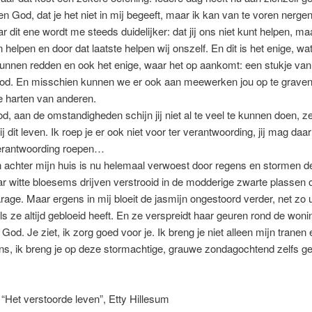
pen God, dat je het niet in mij begeeft, maar ik kan van te voren nerge
r dit ene wordt me steeds duidelijker: dat jij ons niet kunt helpen, maa
 helpen en door dat laatste helpen wij onszelf. En dit is het enige, wa
kunnen redden en ook het enige, waar het op aankomt: een stukje van 
God. En misschien kunnen we er ook aan meewerken jou op te graven
e harten van anderen.
d, aan de omstandigheden schijn jij niet al te veel te kunnen doen, z
 dit leven. Ik roep je er ook niet voor ter verantwoording, jij mag daar
verantwoording roepen…
 achter mijn huis is nu helemaal verwoest door regens en stormen de
r witte bloesems drijven verstrooid in de modderige zwarte plassen o
rage. Maar ergens in mij bloeit de jasmijn ongestoord verder, net zo 
als ze altijd gebloeid heeft. En ze verspreidt haar geuren rond de wonin
n God. Je ziet, ik zorg goed voor je. Ik breng je niet alleen mijn tranen
s, ik breng je op deze stormachtige, grauwe zondagochtend zelfs g
it “Het verstoorde leven”, Etty Hillesum