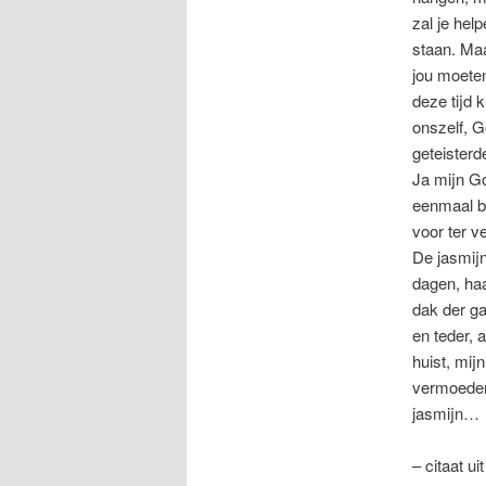
zal je hel
staan. Maa
jou moeten
deze tijd 
onszelf, 
geteisterd
Ja mijn Go
eenmaal bij
voor ter 
De jasmijn
dagen, haa
dak der ga
en teder, 
huist, mij
vermoeden
jasmijn…
– citaat u