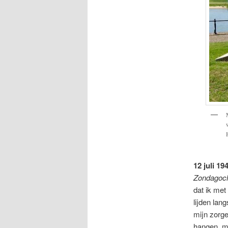
12 juli 19
Zondagoc
dat ik met
lijden lan
mijn zorg
hangen, ma