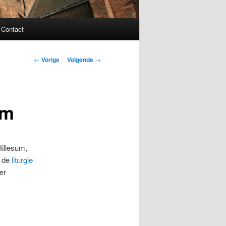
Contact
Bericht
←
Vorige
Volgende
→
navigatie
um
Hillesum,
n de
liturgie
er