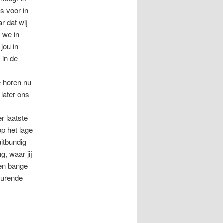
ns voor in
r dat wij
t we in
jou in
 in de
e horen nu
 later ons
r laatste
p het lage
uitbundig
g, waar jij
 en bange
eurende