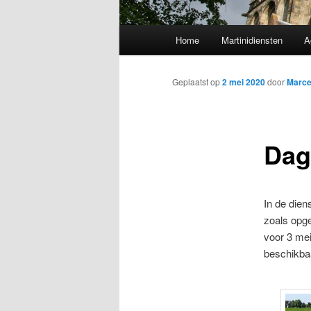
Hoofdmenu
Home
Martinidiensten
A
Geplaatst op
2 mei 2020
door
Marce
Dag
In de dien
zoals opg
voor 3 mei
beschikbaa