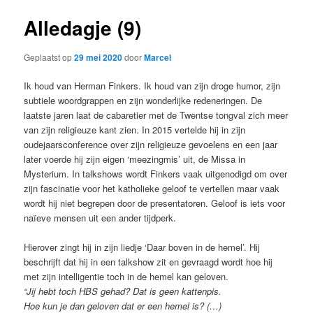
Alledagje (9)
Geplaatst op
29 mei 2020
door
Marcel
Ik houd van Herman Finkers. Ik houd van zijn droge humor, zijn
subtiele woordgrappen en zijn wonderlijke redeneringen. De
laatste jaren laat de cabaretier met de Twentse tongval zich meer
van zijn religieuze kant zien. In 2015 vertelde hij in zijn
oudejaarsconference over zijn religieuze gevoelens en een jaar
later voerde hij zijn eigen ‘meezingmis’ uit, de Missa in
Mysterium. In talkshows wordt Finkers vaak uitgenodigd om over
zijn fascinatie voor het katholieke geloof te vertellen maar vaak
wordt hij niet begrepen door de presentatoren. Geloof is iets voor
naïeve mensen uit een ander tijdperk.
Hierover zingt hij in zijn liedje ‘Daar boven in de hemel’. Hij
beschrijft dat hij in een talkshow zit en gevraagd wordt hoe hij
met zijn intelligentie toch in de hemel kan geloven.
“Jij hebt toch HBS gehad? Dat is geen kattenpis.
Hoe kun je dan geloven dat er een hemel is? (…)