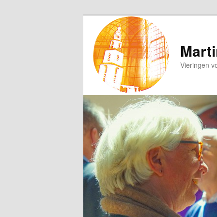
Spring
naar
de
Marti
primaire
Vieringen v
inhoud