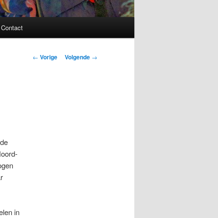
Contact
Bericht
←
Vorige
Volgende
→
navigatie
 de
Noord-
ogen
r
elen in