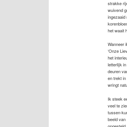
strakke ri
wuivend g
ingezaaid 
korenbloem
het waait h
Wanneer ik
‘Onze Liev
het interi
letterlijk
deuren van
en trekt i
wringt nat
Ik steek ee
veel te zie
tussen-kun
beeld van 
opgesteld 