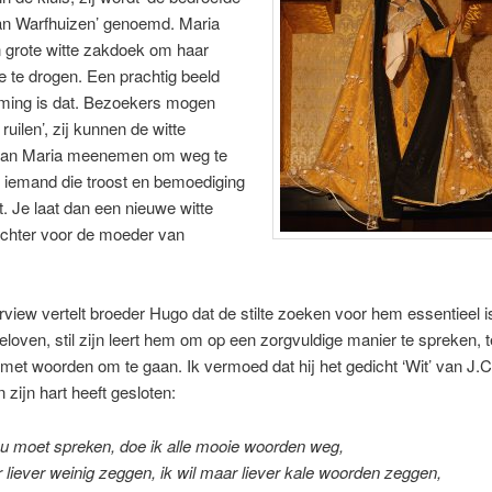
n Warfhuizen’ genoemd. Maria
 grote witte zakdoek om haar
 te drogen. Een prachtig beeld
rming is dat. Bezoekers mogen
ruilen’, zij kunnen de witte
van Maria meenemen om weg te
 iemand die troost en bemoediging
t. Je laat dan een nieuwe witte
chter voor de moeder van
erview vertelt broeder Hugo dat de stilte zoeken voor hem essentieel is
eloven, stil zijn leert hem om op een zorgvuldige manier te spreken, t
 met woorden om te gaan. Ik vermoed dat hij het gedicht ‘Wit’ van J.C
 zijn hart heeft gesloten:
 u moet spreken, doe ik alle mooie woorden weg,
r liever weinig zeggen, ik wil maar liever kale woorden zeggen,