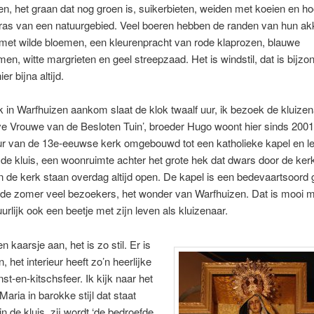
jen, het graan dat nog groen is, suikerbieten, weiden met koeien en h
ras van een natuurgebied. Veel boeren hebben de randen van hun ak
met wilde bloemen, een kleurenpracht van rode klaprozen, blauwe
en, witte margrieten en geel streepzaad. Het is windstil, dat is bijzo
ier bijna altijd.
 in Warfhuizen aankom slaat de klok twaalf uur, ik bezoek de kluize
e Vrouwe van de Besloten Tuin’, broeder Hugo woont hier sinds 2001.
eur van de 13e-eeuwse kerk omgebouwd tot een katholieke kapel en le
 in de kluis, een woonruimte achter het grote hek dat dwars door de ker
 de kerk staan overdag altijd open. De kapel is een bedevaartsoord
n de zomer veel bezoekers, het wonder van Warfhuizen. Dat is mooi m
uurlijk ook een beetje met zijn leven als kluizenaar.
n kaarsje aan, het is zo stil. Er is
n, het interieur heeft zo’n heerlijke
st-en-kitschsfeer. Ik kijk naar het
Maria in barokke stijl dat staat
in de kluis, zij wordt ‘de bedroefde