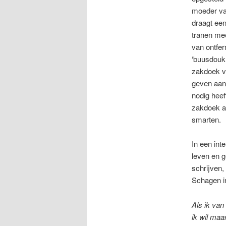
moeder va
draagt een
tranen mee
van ontfe
‘buusdouk 
zakdoek 
geven aan
nodig heef
zakdoek a
smarten.
In een int
leven en g
schrijven,
Schagen in
Als ik van
ik wil maa