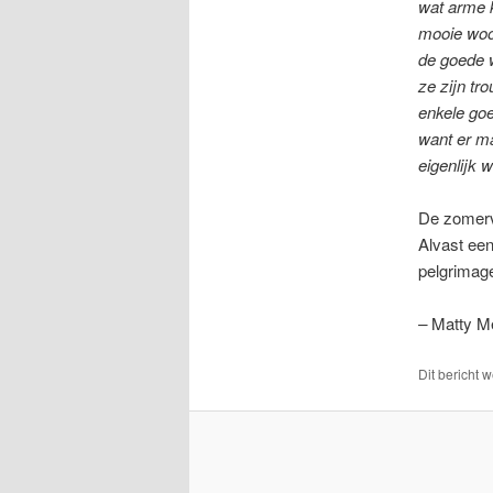
wat arme k
mooie woor
de goede w
ze zijn tro
enkele go
want er m
eigenlijk w
De zomerva
Alvast een
pelgrimag
–
Matty Me
Dit bericht 