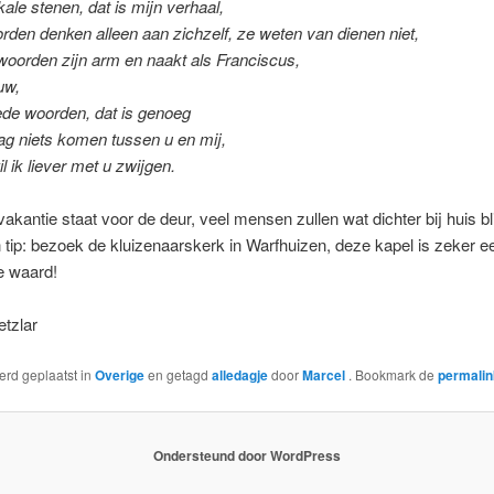
ale stenen, dat is mijn verhaal,
den denken alleen aan zichzelf, ze weten van dienen niet,
oorden zijn arm en naakt als Franciscus,
uw,
ede woorden, dat is genoeg
ag niets komen tussen u en mij,
il ik liever met u zwijgen.
kantie staat voor de deur, veel mensen zullen wat dichter bij huis bl
 tip: bezoek de kluizenaarskerk in Warfhuizen, deze kapel is zeker e
e waard!
tzlar
werd geplaatst in
Overige
en getagd
alledagje
door
Marcel
. Bookmark de
permali
Ondersteund door WordPress