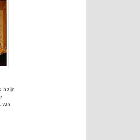
 in zijn
e
. van