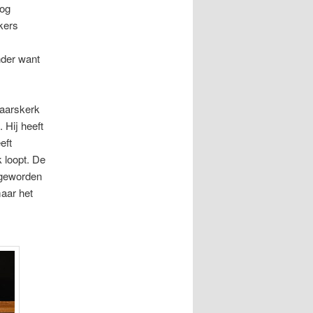
oog
kers
nder want
naarskerk
 Hij heeft
eft
k loopt. De
 geworden
aar het