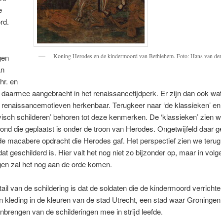
e
rd.
Koning Herodes en de kindermoord van Bethlehem. Foto: Hans van de
gen
an
hr. en
 daarmee aangebracht in het renaissancetijdperk. Er zijn dan ook wa
 renaissancemotieven herkenbaar. Terugkeer naar ‘de klassieken’ en
visch schilderen’ behoren tot deze kenmerken. De ‘klassieken’ zien w
hond die geplaatst is onder de troon van Herodes. Ongetwijfeld daar g
 macabere opdracht die Herodes gaf. Het perspectief zien we terug 
dat geschilderd is. Hier valt het nog niet zo bijzonder op, maar in vol
gen zal het nog aan de orde komen.
etail van de schildering is dat de soldaten die de kindermoord verrichte
in kleding in de kleuren van de stad Utrecht, een stad waar Groningen 
nbrengen van de schilderingen mee in strijd leefde.