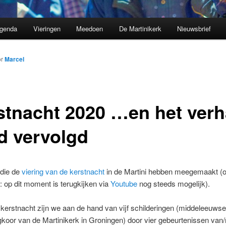
genda
Vieringen
Meedoen
De Martinikerk
Nieuwsbrief
or
Marcel
stnacht 2020 …en het verh
d vervolgd
 die de
viering van de kerstnacht
in de Martini hebben meegemaakt (of
 op dit moment is terugkijken via
Youtube
nog steeds mogelijk).
kerstnacht zijn we aan de hand van vijf schilderingen (middeleeuws
gkoor van de Martinikerk in Groningen) door vier gebeurtenissen va