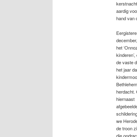
kerstnacht
aardig voo
hand van 
Eergistere
december
het ‘Onno
kinderen’,
de vaste d
het jaar da
kindermoo
Bethlehem
herdacht.
hiernaast
afgebeeld
schilderin
we Herod
de troon zi
die opdrac