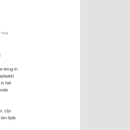
r Veen
t
e terug in
eplaatst
in het
gende
n, zijn
ten tijde