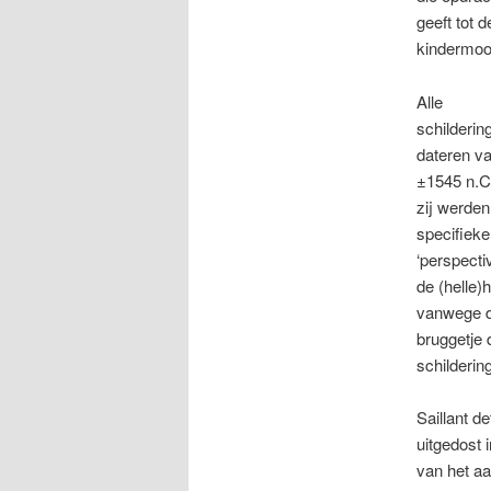
geeft tot d
kindermoo
Alle
schilderin
dateren v
±1545 n.C
zij werden
specifieke
‘perspecti
de (helle)
vanwege de
bruggetje 
schilderin
Saillant d
uitgedost 
van het aa