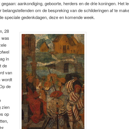
 gegaan: aankondiging, geboorte, herders en de drie koningen. Het l
r belangstellenden om de bespreking van de schilderingen af te mak
de speciale gedenkdagen, deze en komende week.
n, 28
, was
zele
 ofwel
ag in
t de
rd van
 wordt
 Op de
e
g zien
es op
tten,
ht