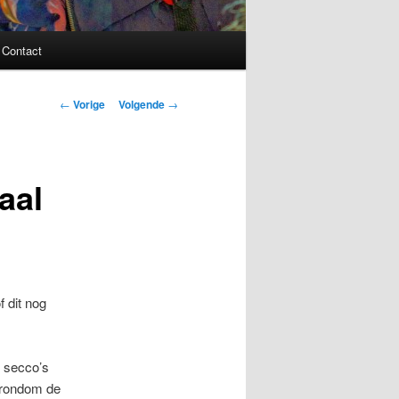
Contact
Bericht
←
Vorige
Volgende
→
navigatie
aal
 dit nog
e secco’s
n/rondom de