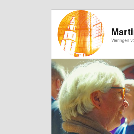
Spring
naar
de
Marti
primaire
Vieringen v
inhoud