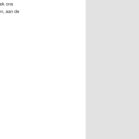
eek ons
en, aan de