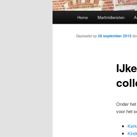
Hoofdmenu
Home
Martinidiensten
A
Geplaatst op
28 september 2015
do
IJke
col
Onder het 
voor het s
Kerk
Kind