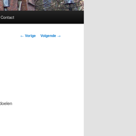
Contact
Bericht
←
Vorige
Volgende
→
navigatie
edoelen