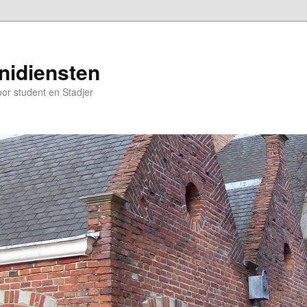
nidiensten
oor student en Stadjer