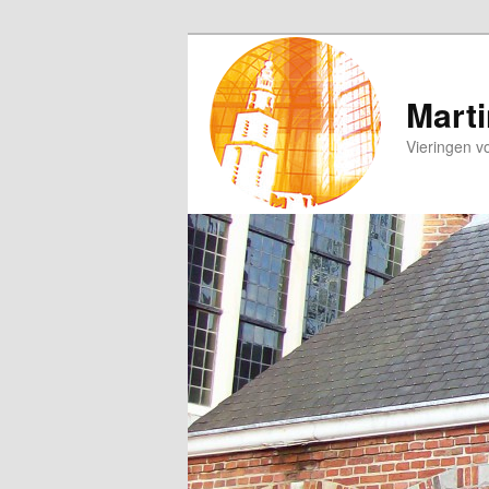
Spring
naar
de
Marti
primaire
Vieringen v
inhoud