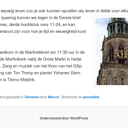
p
eeuwig leven
zou je ook kunnen opvatten als
leven in liefde voor elk
 typering komen we tegen in de Eerste brief
nes, derde hoofdstuk vers 11-24, en kan
enisvol zijn voor hoe je tijd en eeuwigheid kunt
welkom in de Martinidienst om 11:30 uur in de
 Martinikerk nabij de Grote Markt in hartje
. Zang en muziek van het Koor van het GSp
ing van Ton Tromp en pianist Yohanes Siem.
 is Tiemo Meijlink.
werd geplaatst in
Diensten
door
Marcel
. Bookmark de
permalink
.
Ondersteund door WordPress