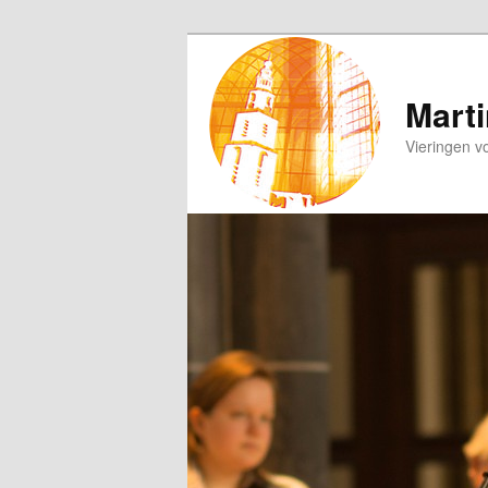
Spring
naar
de
Marti
primaire
Vieringen v
inhoud