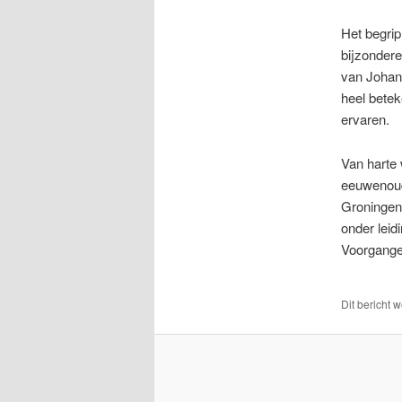
Het begri
bijzondere
van Johan
heel betek
ervaren.
Van harte 
eeuwenoude
Groningen
onder leid
Voorganger
Dit bericht 