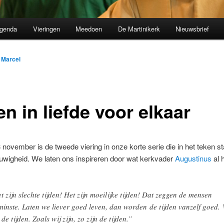
genda
Vieringen
Meedoen
De Martinikerk
Nieuwsbrief
r
Marcel
n in liefde voor elkaar
november is de tweede viering in onze korte serie die in het teken s
uwigheid. We laten ons inspireren door wat kerkvader
Augustinus
al 
t zijn slechte tijden! Het zijn moeilijke tijden! Dat zeggen de mensen
minste. Laten we liever goed leven, dan worden de tijden vanzelf goed. 
 de tijden. Zoals wij zijn, zo zijn de tijden.”