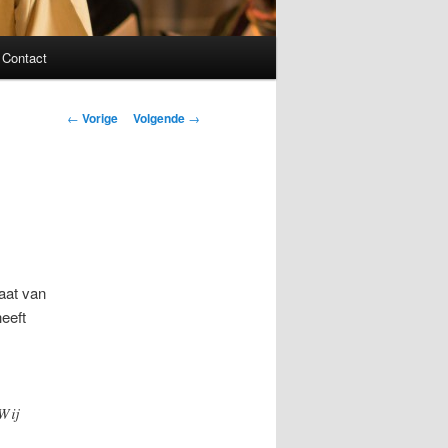
Contact
Bericht
←
Vorige
Volgende
→
navigatie
taat van
heeft
Wij