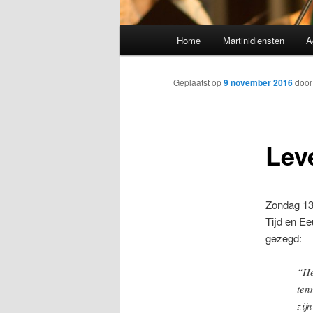
Hoofdmenu
Home
Martinidiensten
A
Geplaatst op
9 november 2016
doo
Leve
Zondag 13 
Tijd en Ee
gezegd:
“He
ten
zijn