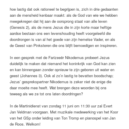
hoe lastig dat ook rationeel te begrijpen is, zich in drie gedaanten
aan de mensheid kenbaar maakt: als de God van wie we hebben
meegekregen dat hij aan de oorsprong staat van alle leven
(Genesis 2), als de mens Jezus die in zijn korte maar heftige
aardse bestaan ons een levenshouding heeft voorgeleefd die
doordrongen is van al het goede van zijn hemelse Vader, en als
de Geest van Pinksteren die ons blijft bemoedigen en inspireren.
In een gesprek met de Farizeeër Nikodemus probeert Jezus
duidelijk te maken dat niemand het koninkrijk van God kan zien
en kan binnengaan zonder opnieuw te zijn geboren uit water en
geest (Johannes 3). Ook al zo’n lastig te bevatten boodschap;
Jezus’ gesprekspartner Nikodemus is zeker niet de enige die
daar moeite mee heeft. Wat brengen deze woorden bij ons
teweeg als we ze tot ons laten doordringen?
In de Martinidienst van zondag 11 juni om 11:30 uur zal Evert
Jan Veldman voorgaan. Met muzikale medewerking van het Koor
van het GSp onder leiding van Ton Tromp en pianospel van Jan
de Roos. Welkom!