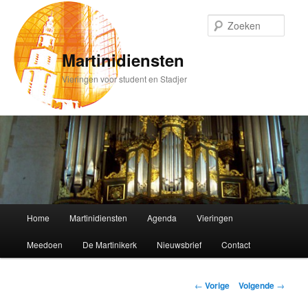
Spring
naar
Zoek
de
primaire
Martinidiensten
inhoud
Vieringen voor student en Stadjer
Hoofdmenu
Home
Martinidiensten
Agenda
Vieringen
Meedoen
De Martinikerk
Nieuwsbrief
Contact
Bericht
←
Vorige
Volgende
→
navigatie