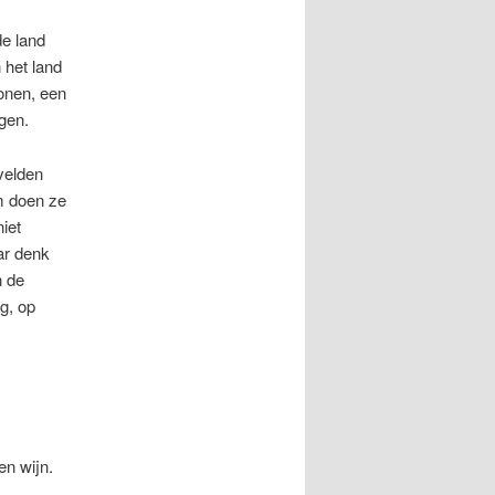
de land
 het land
onen, een
gen.
velden
m doen ze
iet
ar denk
n de
g, op
en wijn.