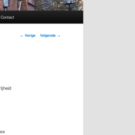
Contact
Bericht
←
Vorige
Volgende
→
navigatie
ijheid
lse