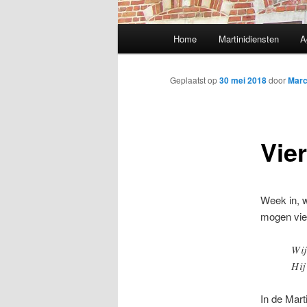
Hoofdmenu
Home
Martinidiensten
A
Geplaatst op
30 mei 2018
door
Marc
Vie
Week in, w
mogen vie
Wij
Hij
In de Mart