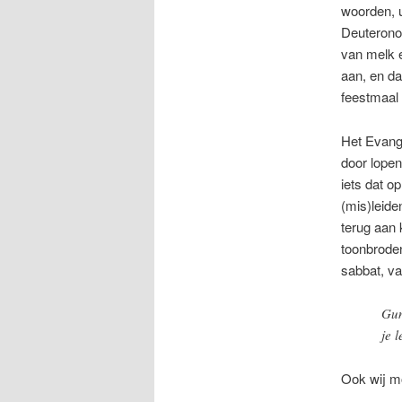
woorden, u
Deuteronom
van melk e
aan, en d
feestmaal
Het Evange
door lopen
iets dat o
(mis)leide
terug aan 
toonbroden
sabbat, v
Gun
je 
Ook wij mo