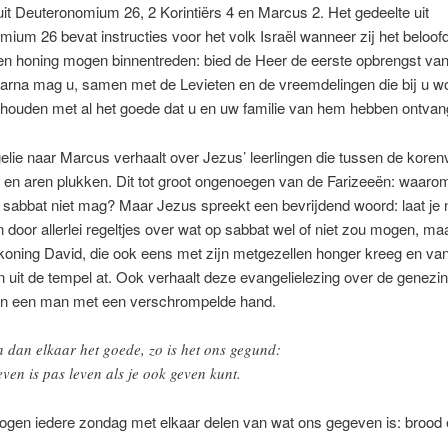
it Deuteronomium 26, 2 Korintiërs 4 en Marcus 2. Het gedeelte uit
ium 26 bevat instructies voor het volk Israël wanneer zij het beloof
n honing mogen binnentreden: bied de Heer de eerste opbrengst van
aarna mag u, samen met de Levieten en de vreemdelingen die bij u w
 houden met al het goede dat u en uw familie van hem hebben ontvan
lie naar Marcus verhaalt over Jezus’ leerlingen die tussen de koren
 en aren plukken. Dit tot groot ongenoegen van de Farizeeën: waaro
p sabbat niet mag? Maar Jezus spreekt een bevrijdend woord: laat je n
n door allerlei regeltjes over wat op sabbat wel of niet zou mogen, ma
koning David, die ook eens met zijn metgezellen honger kreeg en va
 uit de tempel at. Ook verhaalt deze evangelielezing over de genezin
an een man met een verschrompelde hand.
 dan elkaar het goede, zo is het ons gegund:
leven is pas leven als je ook geven kunt.
gen iedere zondag met elkaar delen van wat ons gegeven is: brood 