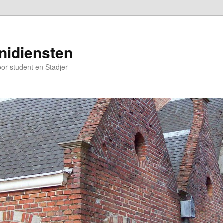
nidiensten
oor student en Stadjer