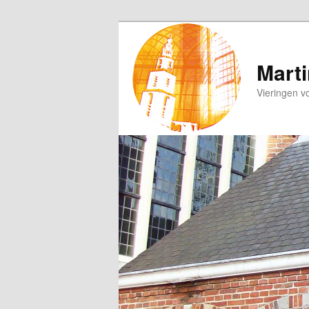
Spring
naar
de
Marti
primaire
Vieringen v
inhoud