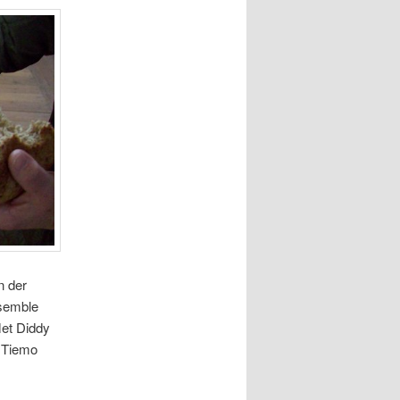
n der
nsemble
Met Diddy
r Tiemo