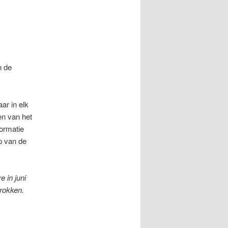
n de
ar in elk
en van het
ormatie
op van de
 in juni
rokken.