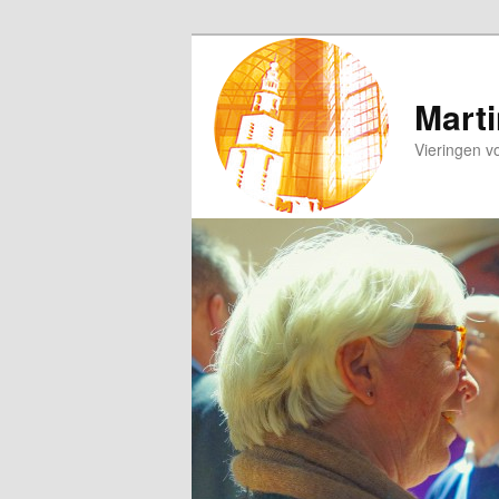
Spring
naar
de
Marti
primaire
Vieringen v
inhoud