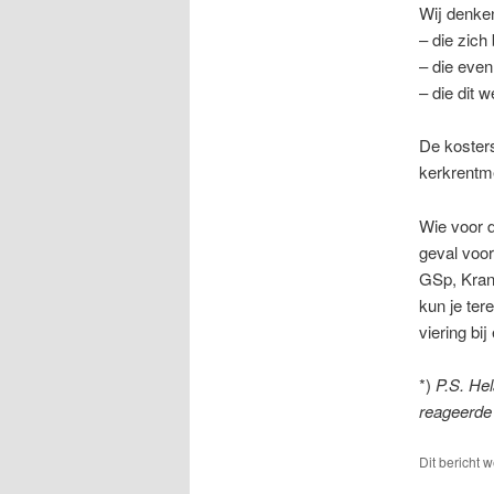
Wij denke
– die zich
– die even 
– die dit w
De kosters
kerkrentm
Wie voor d
geval voor
GSp, Kran
kun je ter
viering bi
*)
P.S. Hel
reageerde
Dit bericht 