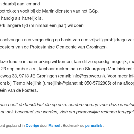
n daarbij aan iemand
 betrokken voelt bij de Martinidiensten van het GSp,
handig als hartelijk is,
erk langere tijd (minimaal een jaar) wil doen.
 ontvangen een vergoeding op basis van een vrijwilligersbijdrage va
eesters van de Protestantse Gemeente van Groningen.
eze functie in aanmerking wil komen, kan dit zo spoedig mogelijk, ma
 23 september a.s., kenbaar maken aan de Stuurgroep Martinidienst
eweg 33, 9718 JE Groningen (email: info@gspweb.nl). Voor meer inf
echt bij Tiemo Meijlink (t.meijlink@planet.nl; 050-5792805) of na aflo
j één van de kosters.
aas heeft de kandidaat die op onze eerdere oproep voor deze vacature
 en ook benoemd zou worden, zich om persoonlijke redenen terugget
werd geplaatst in
Overige
door
Marcel
. Bookmark de
permalink
.