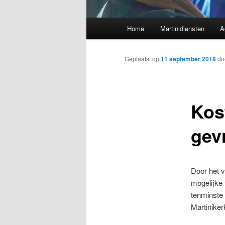
Hoofdmenu
Home
Martinidiensten
A
Geplaatst op
11 september 2018
do
Kos
gev
Door het v
mogelijke 
tenminste 
Martiniker