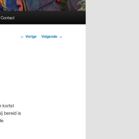
Contact
Bericht
←
Vorige
Volgende
→
navigatie
 kortst
j bereid is
de