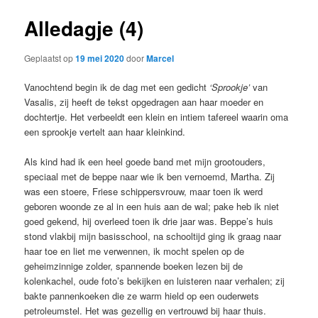
Alledagje (4)
Geplaatst op
19 mei 2020
door
Marcel
Vanochtend begin ik de dag met een gedicht
‘Sprookje’
van
Vasalis, zij heeft de tekst opgedragen aan haar moeder en
dochtertje. Het verbeeldt een klein en intiem tafereel waarin oma
een sprookje vertelt aan haar kleinkind.
Als kind had ik een heel goede band met mijn grootouders,
speciaal met de beppe naar wie ik ben vernoemd, Martha. Zij
was een stoere, Friese schippersvrouw, maar toen ik werd
geboren woonde ze al in een huis aan de wal; pake heb ik niet
goed gekend, hij overleed toen ik drie jaar was. Beppe’s huis
stond vlakbij mijn basisschool, na schooltijd ging ik graag naar
haar toe en liet me verwennen, ik mocht spelen op de
geheimzinnige zolder, spannende boeken lezen bij de
kolenkachel, oude foto’s bekijken en luisteren naar verhalen; zij
bakte pannenkoeken die ze warm hield op een ouderwets
petroleumstel. Het was gezellig en vertrouwd bij haar thuis.