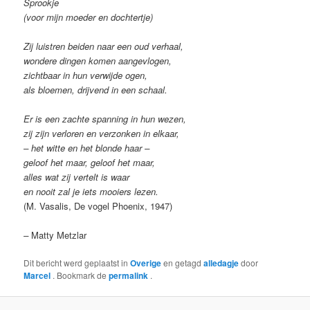
Sprookje
(voor mijn moeder en dochtertje)
Zij luistren beiden naar een oud verhaal,
wondere dingen komen aangevlogen,
zichtbaar in hun verwijde ogen,
als bloemen, drijvend in een schaal.
Er is een zachte spanning in hun wezen,
zij zijn verloren en verzonken in elkaar,
– het witte en het blonde haar –
geloof het maar, geloof het maar,
alles wat zij vertelt is waar
en nooit zal je iets mooiers lezen.
(M. Vasalis, De vogel Phoenix, 1947)
–
Matty Metzlar
Dit bericht werd geplaatst in
Overige
en getagd
alledagje
door
Marcel
. Bookmark de
permalink
.