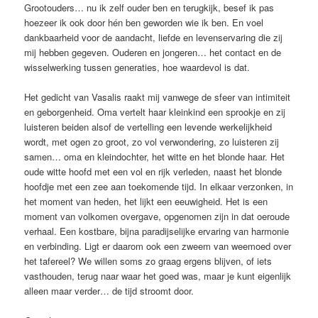
Grootouders… nu ik zelf ouder ben en terugkijk, besef ik pas
hoezeer ik ook door hén ben geworden wie ik ben. En voel
dankbaarheid voor de aandacht, liefde en levenservaring die zij
mij hebben gegeven. Ouderen en jongeren… het contact en de
wisselwerking tussen generaties, hoe waardevol is dat.
Het gedicht van Vasalis raakt mij vanwege de sfeer van intimiteit
en geborgenheid. Oma vertelt haar kleinkind een sprookje en zij
luisteren beiden alsof de vertelling een levende werkelijkheid
wordt, met ogen zo groot, zo vol verwondering, zo luisteren zij
samen… oma en kleindochter, het witte en het blonde haar. Het
oude witte hoofd met een vol en rijk verleden, naast het blonde
hoofdje met een zee aan toekomende tijd. In elkaar verzonken, in
het moment van heden, het lijkt een eeuwigheid. Het is een
moment van volkomen overgave, opgenomen zijn in dat oeroude
verhaal. Een kostbare, bijna paradijselijke ervaring van harmonie
en verbinding. Ligt er daarom ook een zweem van weemoed over
het tafereel? We willen soms zo graag ergens blijven, of iets
vasthouden, terug naar waar het goed was, maar je kunt eigenlijk
alleen maar verder… de tijd stroomt door.