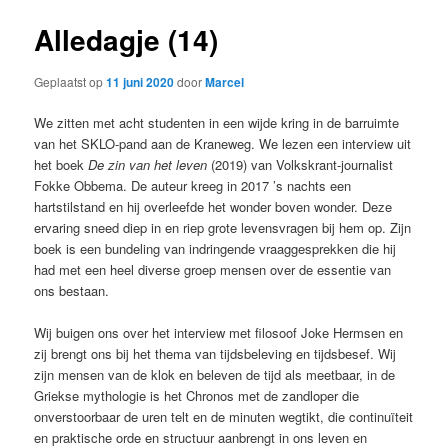
Alledagje (14)
Geplaatst op
11 juni 2020
door
Marcel
We zitten met acht studenten in een wijde kring in de barruimte
van het SKLO-pand aan de Kraneweg. We lezen een interview uit
het boek
De zin van het leven
(2019) van Volkskrant-journalist
Fokke Obbema. De auteur kreeg in 2017 ’s nachts een
hartstilstand en hij overleefde het wonder boven wonder. Deze
ervaring sneed diep in en riep grote levensvragen bij hem op. Zijn
boek is een bundeling van indringende vraaggesprekken die hij
had met een heel diverse groep mensen over de essentie van
ons bestaan.
Wij buigen ons over het interview met filosoof Joke Hermsen en
zij brengt ons bij het thema van tijdsbeleving en tijdsbesef. Wij
zijn mensen van de klok en beleven de tijd als meetbaar, in de
Griekse mythologie is het Chronos met de zandloper die
onverstoorbaar de uren telt en de minuten wegtikt, die continuïteit
en praktische orde en structuur aanbrengt in ons leven en