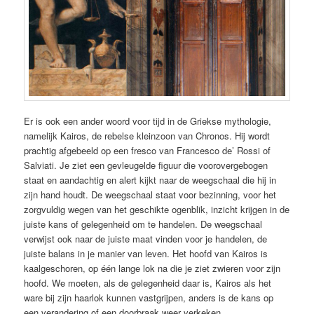
Er is ook een ander woord voor tijd in de Griekse mythologie,
namelijk Kairos, de rebelse kleinzoon van Chronos. Hij wordt
prachtig afgebeeld op een fresco van Francesco de’ Rossi of
Salviati. Je ziet een gevleugelde figuur die voorovergebogen
staat en aandachtig en alert kijkt naar de weegschaal die hij in
zijn hand houdt. De weegschaal staat voor bezinning, voor het
zorgvuldig wegen van het geschikte ogenblik, inzicht krijgen in de
juiste kans of gelegenheid om te handelen. De weegschaal
verwijst ook naar de juiste maat vinden voor je handelen, de
juiste balans in je manier van leven. Het hoofd van Kairos is
kaalgeschoren, op één lange lok na die je ziet zwieren voor zijn
hoofd. We moeten, als de gelegenheid daar is, Kairos als het
ware bij zijn haarlok kunnen vastgrijpen, anders is de kans op
een verandering of een doorbraak weer verkeken.