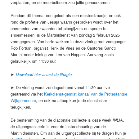
verplanten, en de moerbeiboom zou jullie gehoorzamen.
Rondom dit thema, een geloof als een mosterdzaadje, en ook
rond de profetie van Jesaja waarin gesproken wordt over het
omsmeden van zwaarden tot ploegijzers en speren tot
snoeimessen, is de Martinidienst van zondag 2 februari 2025
vormgegeven. Van harte welkom in deze viering met voorganger
Rob Fortuin, organist Henk de Vries en de Cantores Sancti
Martini onder leiding van Leo van Noppen. Aanvang zoals
gebruikelijk om 11:30 uur.
►
Download hier alvast de liturgie
.
► De viering wordt zondagochtend vanaf 11:30 uur live
gestreamd via het
Kerkdienst-gemist kanaal van de Protestantse
Wijkgemeente
, en ook na afloop kun je de dienst daar
terugkijken.
De bestemming van de diaconale
collecte
is deze week
INLIA
,
de uitgangscollecte is voor de instandhouding van de
Martinidiensten. Om aan de uitgangscollecte bij te dragen kun je