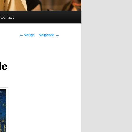
Contact
Bericht
←
Vorige
Volgende
→
navigatie
de