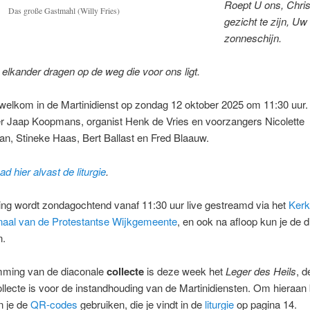
Roept U ons, Chri
Das große Gastmahl (Willy Fries)
gezicht te zijn, Uw
zonneschijn.
elkander dragen op de weg die voor ons ligt.
welkom in de Martinidienst op zondag 12 oktober 2025 om 11:30 uur.
r Jaap Koopmans, organist Henk de Vries en voorzangers Nicolette
n, Stineke Haas, Bert Ballast en Fred Blaauw.
d hier alvast de liturgie
.
ing wordt zondagochtend vanaf 11:30 uur live gestreamd via het
Kerk
naal van de Protestantse Wijkgemeente
, en ook na afloop kun je de d
n.
ming van de diaconale
collecte
is deze week het
Leger des Heils
, d
llecte is voor de instandhouding van de Martinidiensten. Om hieraan b
n je de
QR-codes
gebruiken, die je vindt in de
liturgie
op pagina 14.