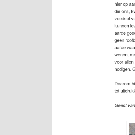
hier op aa
die ons, kw
voedsel v
kunnen lev
aarde goe
geen roof
aarde waar
wonen, me
voor allen
nodigen. 
Daarom hie
tot uitdru
Geest van 