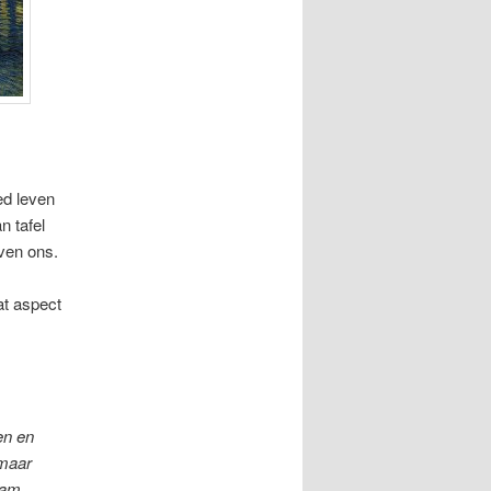
ed leven
n tafel
ven ons.
at aspect
en en
 maar
aam