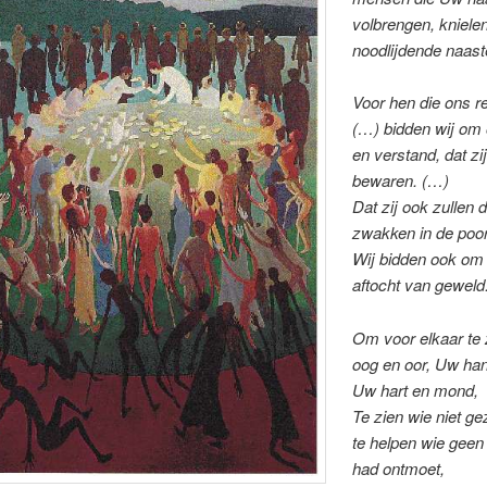
volbrengen, kniele
noodlijdende naast
Voor hen die ons r
(…) bidden wij om
en verstand, dat zij
bewaren. (…)
Dat zij ook zullen 
zwakken in de poor
Wij bidden ook om
aftocht van geweld
Om voor elkaar te 
oog en oor, Uw han
Uw hart en mond,
Te zien wie niet ge
te helpen wie geen
had ontmoet,