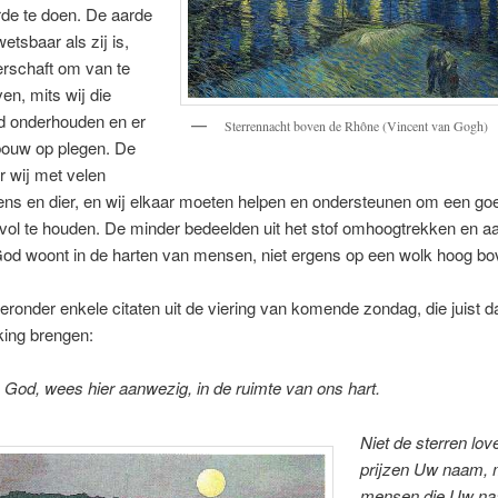
rde te doen. De aarde
etsbaar als zij is,
erschaft om van te
en, mits wij die
d onderhouden en er
Sterrennacht boven de Rhône (Vincent van Gogh)
bouw op plegen. De
 wij met velen
ns en dier, en wij elkaar moeten helpen en ondersteunen om een go
 vol te houden. De minder bedeelden uit het stof omhoogtrekken en aa
God woont in de harten van mensen, niet ergens op een wolk hoog bo
ronder enkele citaten uit de viering van komende zondag, die juist d
kking brengen:
God, wees hier aanwezig, in de ruimte van ons hart.
Niet de sterren lov
prijzen Uw naam,
mensen die Uw n