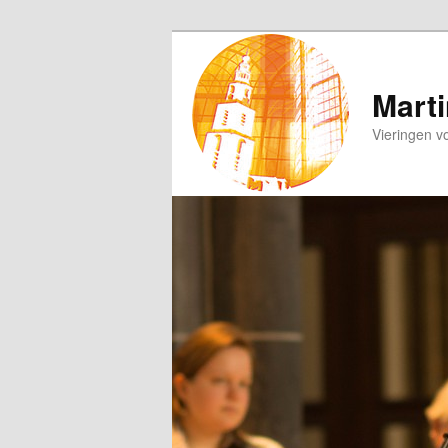
Spring
naar
de
Marti
primaire
Vieringen v
inhoud