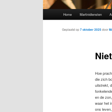
Hoofdmenu
Home
Martinidiensten
A
Geplaatst op
7 oktober 2025
door
M
Nie
Hoe pracht
die zich 
uitstrekt,
fonkelend
en de zon,
waar het i
ons leven, 