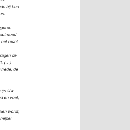
nde bij hun
en.
egeren
 ootmoed
 het recht
dragen de
t. (…)
 vrede, de
.
zijn Uw
d en voet,
zien wordt,
 helper