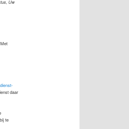
stus, Uw
 Met
dienst-
ienst daar
e
ij te