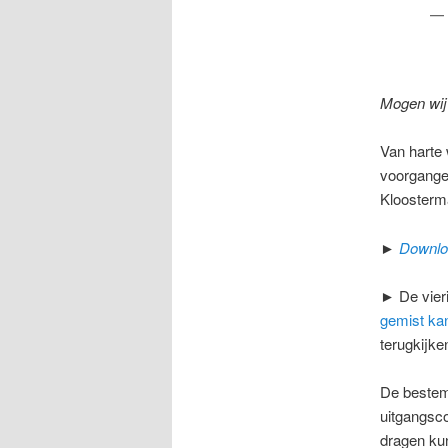
Mogen wij 
Van harte 
voorgange
Kloosterma
►
Downloa
► De vier
gemist ka
terugkijke
De bestem
uitgangsco
dragen ku