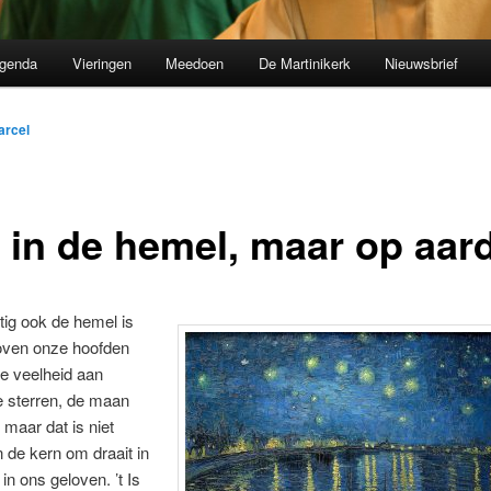
genda
Vieringen
Meedoen
De Martinikerk
Nieuwsbrief
arcel
t in de hemel, maar op aar
ig ook de hemel is
boven onze hoofden
 de veelheid aan
e sterren, de maan
 maar dat is niet
n de kern om draait in
in ons geloven. ’t Is