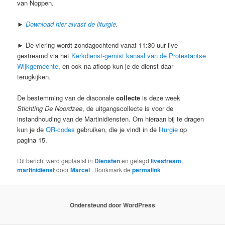
van Noppen.
►
Download hier alvast de liturgie
.
► De viering wordt zondagochtend vanaf 11:30 uur live
gestreamd via het
Kerkdienst-gemist kanaal van de Protestantse
Wijkgemeente
, en ook na afloop kun je de dienst daar
terugkijken.
De bestemming van de diaconale
collecte
is deze week
Stichting De Noordzee
, de uitgangscollecte is voor de
instandhouding van de Martinidiensten. Om hieraan bij te dragen
kun je de
QR-codes
gebruiken, die je vindt in de
liturgie
op
pagina 15.
Dit bericht werd geplaatst in
Diensten
en getagd
livestream
,
martinidienst
door
Marcel
. Bookmark de
permalink
.
Ondersteund door WordPress