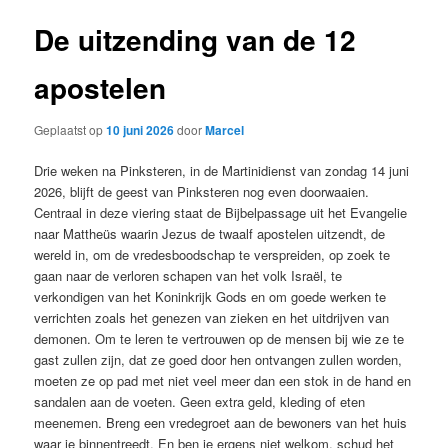
De uitzending van de 12
apostelen
Geplaatst op
10 juni 2026
door
Marcel
Drie weken na Pinksteren, in de Martinidienst van zondag 14 juni
2026, blijft de geest van Pinksteren nog even doorwaaien.
Centraal in deze viering staat de Bijbelpassage uit het Evangelie
naar Mattheüs waarin Jezus de twaalf apostelen uitzendt, de
wereld in, om de vredesboodschap te verspreiden, op zoek te
gaan naar de verloren schapen van het volk Israël, te
verkondigen van het Koninkrijk Gods en om goede werken te
verrichten zoals het genezen van zieken en het uitdrijven van
demonen. Om te leren te vertrouwen op de mensen bij wie ze te
gast zullen zijn, dat ze goed door hen ontvangen zullen worden,
moeten ze op pad met niet veel meer dan een stok in de hand en
sandalen aan de voeten. Geen extra geld, kleding of eten
meenemen. Breng een vredegroet aan de bewoners van het huis
waar je binnentreedt. En ben je ergens niet welkom, schud het