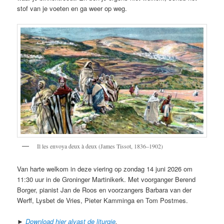
stof van je voeten en ga weer op weg.
Il les envoya deux à deux (James Tissot, 1836–1902)
Van harte welkom in deze viering op zondag 14 juni 2026 om
11:30 uur in de Groninger Martinikerk. Met voorganger Berend
Borger, pianist Jan de Roos en voorzangers Barbara van der
Werff, Lysbet de Vries, Pieter Kamminga en Tom Postmes.
►
Download hier alvast de liturgie
.