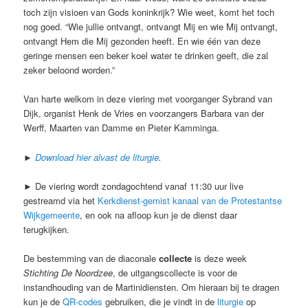
toch zijn visioen van Gods koninkrijk? Wie weet, komt het toch
nog goed. “Wie jullie ontvangt, ontvangt Mij en wie Mij ontvangt,
ontvangt Hem die Mij gezonden heeft. En wie één van deze
geringe mensen een beker koel water te drinken geeft, die zal
zeker beloond worden.”
Van harte welkom in deze viering met voorganger Sybrand van
Dijk, organist Henk de Vries en voorzangers Barbara van der
Werff, Maarten van Damme en Pieter Kamminga.
►
Download hier alvast de liturgie
.
► De viering wordt zondagochtend vanaf 11:30 uur live
gestreamd via het
Kerkdienst-gemist kanaal van de Protestantse
Wijkgemeente
, en ook na afloop kun je de dienst daar
terugkijken.
De bestemming van de diaconale
collecte
is deze week
Stichting De Noordzee
, de uitgangscollecte is voor de
instandhouding van de Martinidiensten. Om hieraan bij te dragen
kun je de
QR-codes
gebruiken, die je vindt in de
liturgie
op