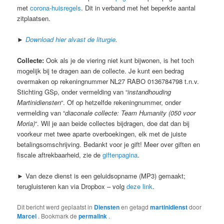
met
corona-huisregels
. Dit in verband met het beperkte aantal
zitplaatsen.
►
Download hier alvast de liturgie
.
Collecte:
Ook als je de viering niet kunt bijwonen, is het toch
mogelijk bij te dragen aan de collecte. Je kunt een bedrag
overmaken op rekeningnummer NL27 RABO 0136784798 t.n.v.
Stichting GSp, onder vermelding van “
instandhouding
Martinidiensten
“. Of op hetzelfde rekeningnummer, onder
vermelding van “
diaconale collecte: Team Humanity (050 voor
Moria)
“. Wil je aan beide collectes bijdragen, doe dat dan bij
voorkeur met twee aparte overboekingen, elk met de juiste
betalingsomschrijving. Bedankt voor je gift! Meer over giften en
fiscale aftrekbaarheid, zie de
giftenpagina
.
►
Van deze dienst is een geluidsopname (MP3) gemaakt;
terugluisteren kan via Dropbox – volg
deze link
.
Dit bericht werd geplaatst in
Diensten
en getagd
martinidienst
door
Marcel
. Bookmark de
permalink
.