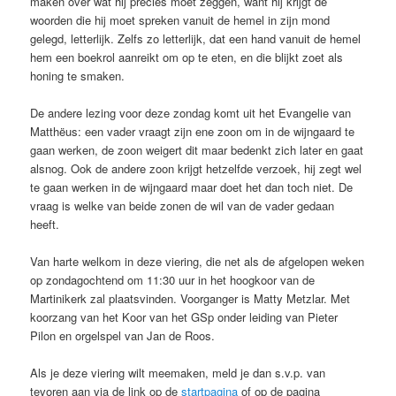
maken over wat hij precies moet zeggen, want hij krijgt de
woorden die hij moet spreken vanuit de hemel in zijn mond
gelegd, letterlijk. Zelfs zo letterlijk, dat een hand vanuit de hemel
hem een boekrol aanreikt om op te eten, en die blijkt zoet als
honing te smaken.
De andere lezing voor deze zondag komt uit het Evangelie van
Matthëus: een vader vraagt zijn ene zoon om in de wijngaard te
gaan werken, de zoon weigert dit maar bedenkt zich later en gaat
alsnog. Ook de andere zoon krijgt hetzelfde verzoek, hij zegt wel
te gaan werken in de wijngaard maar doet het dan toch niet. De
vraag is welke van beide zonen de wil van de vader gedaan
heeft.
Van harte welkom in deze viering, die net als de afgelopen weken
op zondagochtend om 11:30 uur in het hoogkoor van de
Martinikerk zal plaatsvinden. Voorganger is Matty Metzlar. Met
koorzang van het Koor van het GSp onder leiding van Pieter
Pilon en orgelspel van Jan de Roos.
Als je deze viering wilt meemaken, meld je dan s.v.p. van
tevoren aan via de link op de
startpagina
of op de pagina