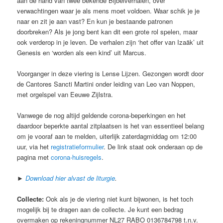
aan de hand van twee bekende Bijbelverhalen, over
verwachtingen waar je als mens moet voldoen. Waar schik je je
naar en zit je aan vast? En kun je bestaande patronen
doorbreken? Als je jong bent kan dit een grote rol spelen, maar
ook verderop in je leven. De verhalen zijn ‘het offer van Izaäk’ uit
Genesis en ‘worden als een kind’ uit Marcus.
Voorganger in deze viering is Lense Lijzen. Gezongen wordt door
de Cantores Sancti Martini onder leiding van Leo van Noppen,
met orgelspel van Eeuwe Zijlstra.
Vanwege de nog altijd geldende corona-beperkingen en het
daardoor beperkte aantal zitplaatsen is het van essentieel belang
om je vooraf aan te melden, uiterlijk zaterdagmiddag om 12:00
uur, via het
registratieformulier
. De link staat ook onderaan op de
pagina met
corona-huisregels
.
►
Download hier alvast de liturgie
.
Collecte:
Ook als je de viering niet kunt bijwonen, is het toch
mogelijk bij te dragen aan de collecte. Je kunt een bedrag
overmaken op rekeningnummer NL27 RABO 0136784798 t.n.v.