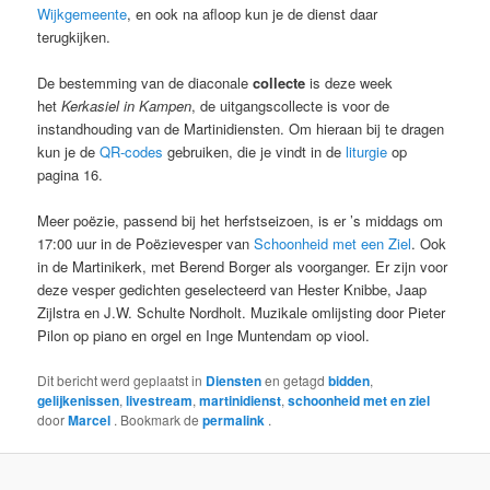
Wijkgemeente
, en ook na afloop kun je de dienst daar
terugkijken.
De bestemming van de diaconale
collecte
is deze week
het
Kerkasiel in Kampen
, de uitgangscollecte is voor de
instandhouding van de Martinidiensten. Om hieraan bij te dragen
kun je de
QR-codes
gebruiken, die je vindt in de
liturgie
op
pagina 16.
Meer poëzie, passend bij het herfstseizoen, is er ’s middags om
17:00 uur in de Poëzievesper van
Schoonheid met een Ziel
. Ook
in de Martinikerk, met Berend Borger als voorganger. Er zijn voor
deze vesper gedichten geselecteerd van Hester Knibbe, Jaap
Zijlstra en J.W. Schulte Nordholt. Muzikale omlijsting door Pieter
Pilon op piano en orgel en Inge Muntendam op viool.
Dit bericht werd geplaatst in
Diensten
en getagd
bidden
,
gelijkenissen
,
livestream
,
martinidienst
,
schoonheid met en ziel
door
Marcel
. Bookmark de
permalink
.