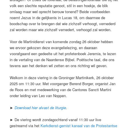
volk een slechte reputatie genoot, stil in een hoekje, de blik
omlaag maar wel oprecht berouw tonend? Beide voorbeelden
noemt Jezus in de gelijkenis in Lucas 18, om daarmee de
boodschap over te brengen dat wie zichzelf verhoogt, vernederd
zal worden maar wie zichzelf vernedert, verhoogd zal worden.
Voor de Martinidienst van komende zondag 26 oktober hebben
we ervoor gekozen deze evangelielezing, en daaraan
voorafgaand een gedeelte uit het profetenboek Jeremia, te lezen
in de vertaling van de Naardense Bijbel. Poëtische taal, die ons
tevens aan het denken wil zetten en ons richting wil geven.
Welkom in deze viering in de Groninger Martinikerk, 26 oktober
2025 om 11:30 uur. Met voorganger Berend Borger, organist Jan
de Roos en met medewerking van de Cantores Sancti Martini
onder leiding van Leo van Noppen.
►
Download hier alvast de liturgie
.
► De viering wordt zondagochtend vanaf 11:30 uur live
gestreamd via het
Kerkdienst-gemist kanaal van de Protestantse