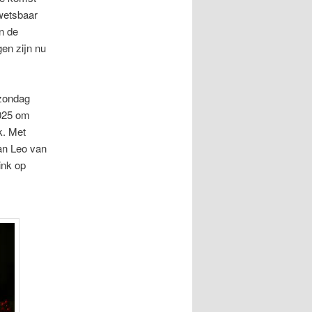
kwetsbaar
n de
gen zijn nu
 zondag
025 om
k. Met
an Leo van
ink op