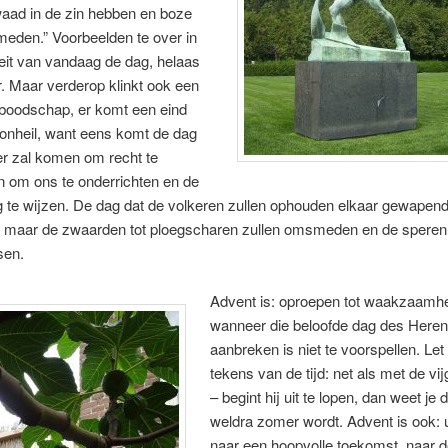
waad in de zin hebben en boze
eden.” Voorbeelden te over in
teit van vandaag de dag, helaas
. Maar verderop klinkt ook een
 boodschap, er komt een eind
 onheil, want eens komt de dag
er zal komen om recht te
n om ons te onderrichten en de
 te wijzen. De dag dat de volkeren zullen ophouden elkaar gewapend
n, maar de zwaarden tot ploegscharen zullen omsmeden en de speren 
sen.
Advent is: oproepen tot waakzaamhe
wanneer die beloofde dag des Heren
aanbreken is niet te voorspellen. Let
tekens van de tijd: net als met de v
– begint hij uit te lopen, dan weet je 
weldra zomer wordt. Advent is ook: u
naar een hoopvolle toekomst, naar 