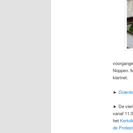
voorganger
Noppen. M
klarinet.
►
Downloa
► De vier
vanaf 11:3
het
Kerkdi
de Protes