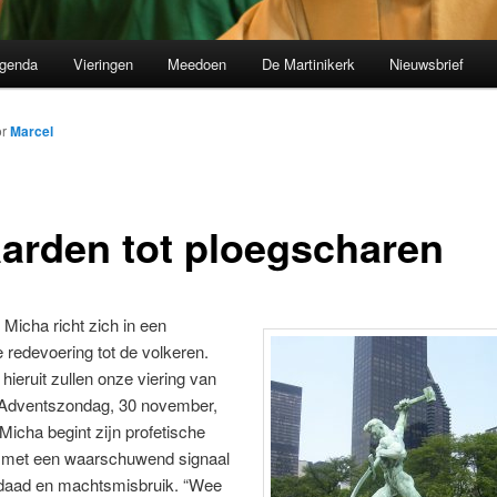
genda
Vieringen
Meedoen
De Martinikerk
Nieuwsbrief
or
Marcel
arden tot ploegscharen
 Micha richt zich in een
e redevoering tot de volkeren.
hieruit zullen onze viering van
 Adventszondag, 30 november,
 Micha begint zijn profetische
 met een waarschuwend signaal
daad en machtsmisbruik. “Wee