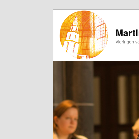
Spring
naar
de
Marti
primaire
Vieringen v
inhoud