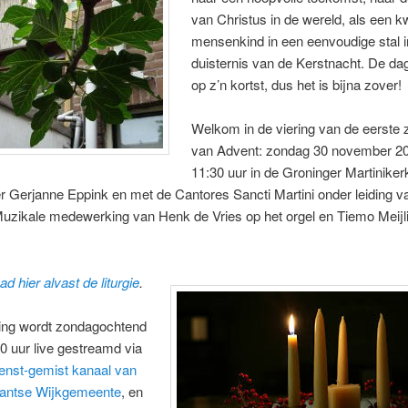
van Christus in de wereld, als een 
mensenkind in een eenvoudige stal i
duisternis van de Kerstnacht. De da
op z’n kortst, dus het is bijna zover!
Welkom in de viering van de eerste
van Advent: zondag 30 november 2
11:30 uur in de Groninger Martiniker
 Gerjanne Eppink en met de Cantores Sancti Martini onder leiding v
uzikale medewerking van Henk de Vries op het orgel en Tiemo Meijl
d hier alvast de liturgie
.
ing wordt zondagochtend
0 uur live gestreamd via
enst-gemist kanaal van
tantse Wijkgemeente
, en