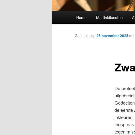
Hoofdmenu
Home
Martinidiensten
A
Geplaatst op
26 november 2025
do
Zwa
De profeet
uitgebreid
Gedeelten 
de eerste
inkleuren.
toespraak
tegen mis