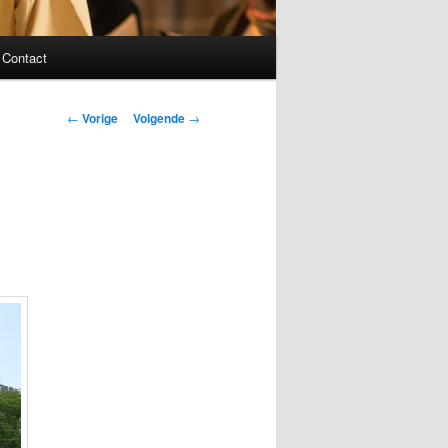
Contact
Bericht
←
Vorige
Volgende
→
navigatie