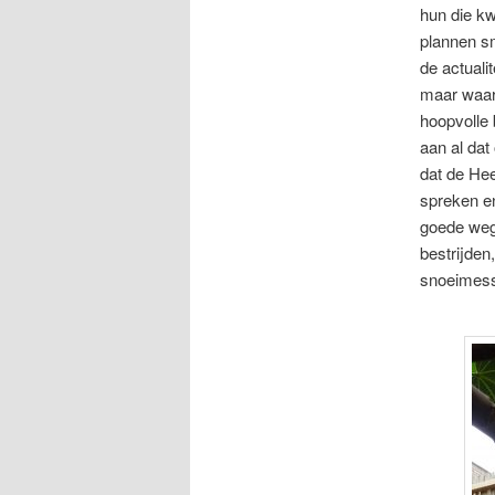
hun die k
plannen sm
de actuali
maar waar
hoopvolle
aan al dat
dat de He
spreken e
goede weg
bestrijde
snoeimes