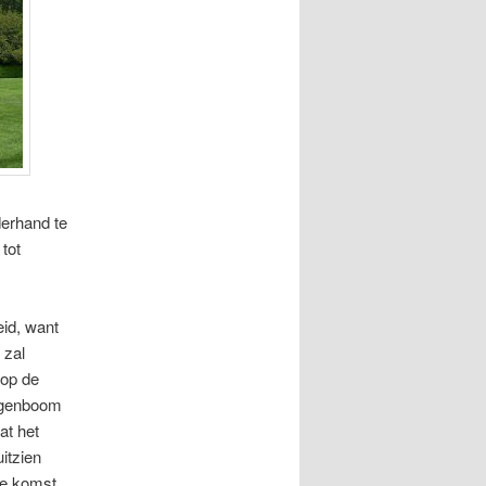
erhand te
tot
id, want
 zal
 op de
ijgenboom
dat het
itzien
de komst