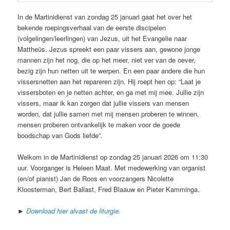
In de Martinidienst van zondag 25 januari gaat het over het
bekende roepingsverhaal van de eerste discipelen
(volgelingen/leerlingen) van Jezus, uit het Evangelie naar
Mattheüs. Jezus spreekt een paar vissers aan, gewone jonge
mannen zijn het nog, die op het meer, niet ver van de oever,
bezig zijn hun netten uit te werpen. En een paar andere die hun
vissersnetten aan het repareren zijn. Hij roept hen op: “Laat je
vissersboten en je netten achter, en ga met mij mee. Jullie zijn
vissers, maar ik kan zorgen dat jullie vissers van mensen
worden, dat jullie samen met mij mensen proberen te winnen,
mensen proberen ontvankelijk te maken voor de goede
boodschap van Gods liefde”.
Welkom in de Martinidienst op zondag 25 januari 2026 om 11:30
uur. Voorganger is Heleen Maat. Met medewerking van organist
(en/of pianist) Jan de Roos en voorzangers Nicolette
Kloosterman, Bert Ballast, Fred Blaauw en Pieter Kamminga.
►
Download hier alvast de liturgie
.