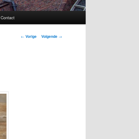
Contact
Bericht
←
Vorige
Volgende
→
navigatie