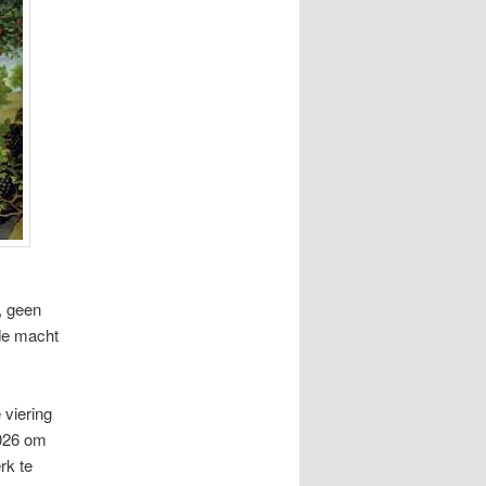
, geen
 de macht
 viering
2026 om
rk te