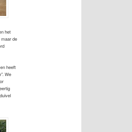
en het
, maar de
erd
en heeft
n”
. We
or
ertig
duivel