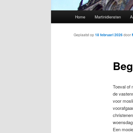
Hoofdmenu
Home
Martinidiensten
A
Geplaatst op
18 februari 2026
door
Beg
Toeval of n
de vaste
voor mosli
voorafgaa
christenen
woensdag 
Een mooie