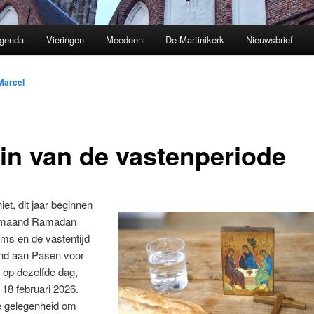
genda
Vieringen
Meedoen
De Martinikerk
Nieuwsbrief
Marcel
in van de vastenperiode
iet, dit jaar beginnen
nmaand Ramadan
ms en de vastentijd
nd aan Pasen voor
 op dezelfde dag,
18 februari 2026.
 gelegenheid om