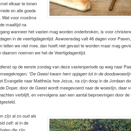
t met elkaar te tonen
vrede en alle goeds
. Wat voor moslims
, de maaltijd na
gang wanneer het vasten mag worden onderbroken, is voor christen
ndagen in de veertigdagentijd. Aswoensdag valt 46 dagen voor Pasen
 tellen we niet mee, dan hoeft niet gevast te worden maar mag gevi
n daarom noemen we het de Veertigdagentijd.
idienst op de eerste zondag van deze vastenperiode op weg naar Pas
 meegekregen:
“De Geest kwam hem opjagen tot in de doodswoestij
het Evangelie naar Mattheüs hoe Jezus, na zijn doop in de Jordaan do
de Doper, door de Geest wordt meegevoerd naar de woestijn, daar ve
achten verblijft, en vervolgens aan een aantal beproevingen door de 
tgesteld.
n zijn al zo oud als
d zelf: al in de
halen die zijn