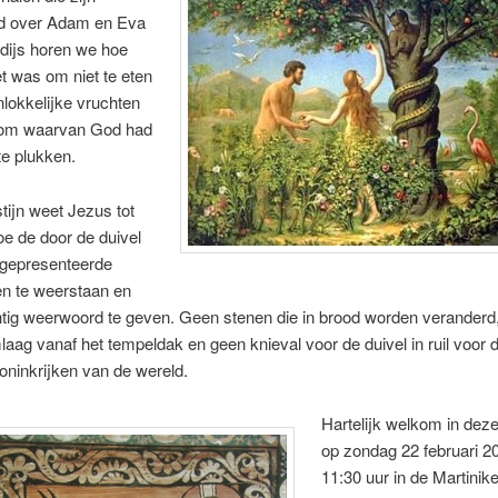
ld over Adam en Eva
adijs horen we hoe
et was om niet te eten
lokkelijke vruchten
oom waarvan God had
e plukken.
tijn weet Jezus tot
oe de door de duivel
 gepresenteerde
en te weerstaan en
tig weerwoord te geven. Geen stenen die in brood worden veranderd
aag vanaf het tempeldak en geen knieval voor de duivel in ruil voor
koninkrijken van de wereld.
Hartelijk welkom in deze
op zondag 22 februari 
11:30 uur in de Martinike