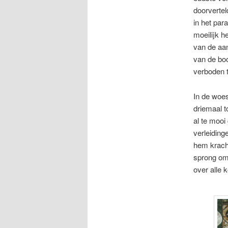
doorverte
in het par
moeilijk h
van de aan
van de b
verboden t
In de woes
driemaal t
al te mooi
verleiding
hem krach
sprong oml
over alle 