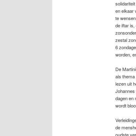
solidaritei
en elkaar 
te wensen
de iftar is
zonsonder
zestal zo
6 zondagen
worden, e
De Martin
als thema
lezen uit 
Johannes 
dagen en n
wordt bloo
Verleidinge
de menshei
oudste ver