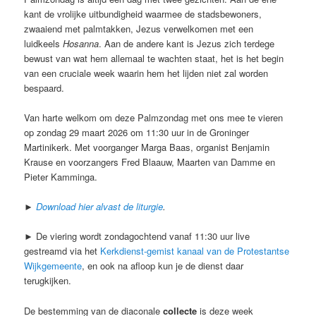
kant de vrolijke uitbundigheid waarmee de stadsbewoners,
zwaaiend met palmtakken, Jezus verwelkomen met een
luidkeels
Hosanna
. Aan de andere kant is Jezus zich terdege
bewust van wat hem allemaal te wachten staat, het is het begin
van een cruciale week waarin hem het lijden niet zal worden
bespaard.
Van harte welkom om deze Palmzondag met ons mee te vieren
op zondag 29 maart 2026 om 11:30 uur in de Groninger
Martinikerk. Met voorganger Marga Baas, organist Benjamin
Krause en voorzangers Fred Blaauw, Maarten van Damme en
Pieter Kamminga.
►
Download hier alvast de liturgie
.
► De viering wordt zondagochtend vanaf 11:30 uur live
gestreamd via het
Kerkdienst-gemist kanaal van de Protestantse
Wijkgemeente
, en ook na afloop kun je de dienst daar
terugkijken.
De bestemming van de diaconale
collecte
is deze week