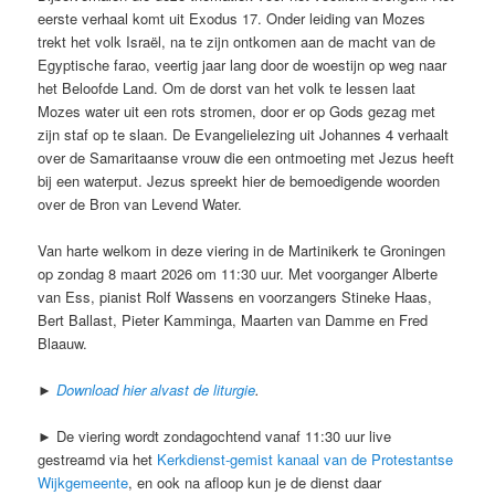
eerste verhaal komt uit Exodus 17. Onder leiding van Mozes
trekt het volk Israël, na te zijn ontkomen aan de macht van de
Egyptische farao, veertig jaar lang door de woestijn op weg naar
het Beloofde Land. Om de dorst van het volk te lessen laat
Mozes water uit een rots stromen, door er op Gods gezag met
zijn staf op te slaan. De Evangelielezing uit Johannes 4 verhaalt
over de Samaritaanse vrouw die een ontmoeting met Jezus heeft
bij een waterput. Jezus spreekt hier de bemoedigende woorden
over de Bron van Levend Water.
Van harte welkom in deze viering in de Martinikerk te Groningen
op zondag 8 maart 2026 om 11:30 uur. Met voorganger Alberte
van Ess, pianist Rolf Wassens en voorzangers Stineke Haas,
Bert Ballast, Pieter Kamminga, Maarten van Damme en Fred
Blaauw.
►
Download hier alvast de liturgie
.
► De viering wordt zondagochtend vanaf 11:30 uur live
gestreamd via het
Kerkdienst-gemist kanaal van de Protestantse
Wijkgemeente
, en ook na afloop kun je de dienst daar