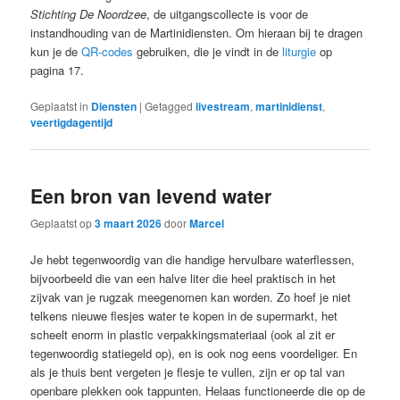
Stichting De Noordzee
, de uitgangscollecte is voor de
instandhouding van de Martinidiensten. Om hieraan bij te dragen
kun je de
QR-codes
gebruiken, die je vindt in de
liturgie
op
pagina 17.
Geplaatst in
Diensten
|
Getagged
livestream
,
martinidienst
,
veertigdagentijd
Een bron van levend water
Geplaatst op
3 maart 2026
door
Marcel
Je hebt tegenwoordig van die handige hervulbare waterflessen,
bijvoorbeeld die van een halve liter die heel praktisch in het
zijvak van je rugzak meegenomen kan worden. Zo hoef je niet
telkens nieuwe flesjes water te kopen in de supermarkt, het
scheelt enorm in plastic verpakkingsmateriaal (ook al zit er
tegenwoordig statiegeld op), en is ook nog eens voordeliger. En
als je thuis bent vergeten je flesje te vullen, zijn er op tal van
openbare plekken ook tappunten. Helaas functioneerde die op de