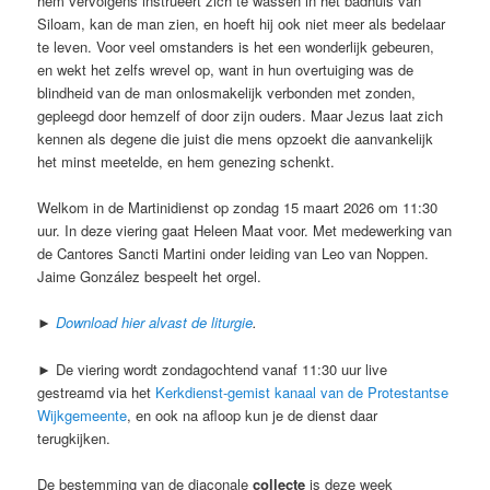
hem vervolgens instrueert zich te wassen in het badhuis van
Siloam, kan de man zien, en hoeft hij ook niet meer als bedelaar
te leven. Voor veel omstanders is het een wonderlijk gebeuren,
en wekt het zelfs wrevel op, want in hun overtuiging was de
blindheid van de man onlosmakelijk verbonden met zonden,
gepleegd door hemzelf of door zijn ouders. Maar Jezus laat zich
kennen als degene die juist die mens opzoekt die aanvankelijk
het minst meetelde, en hem genezing schenkt.
Welkom in de Martinidienst op zondag 15 maart 2026 om 11:30
uur. In deze viering gaat Heleen Maat voor. Met medewerking van
de Cantores Sancti Martini onder leiding van Leo van Noppen.
Jaime González bespeelt het orgel.
►
Download hier alvast de liturgie
.
► De viering wordt zondagochtend vanaf 11:30 uur live
gestreamd via het
Kerkdienst-gemist kanaal van de Protestantse
Wijkgemeente
, en ook na afloop kun je de dienst daar
terugkijken.
De bestemming van de diaconale
collecte
is deze week