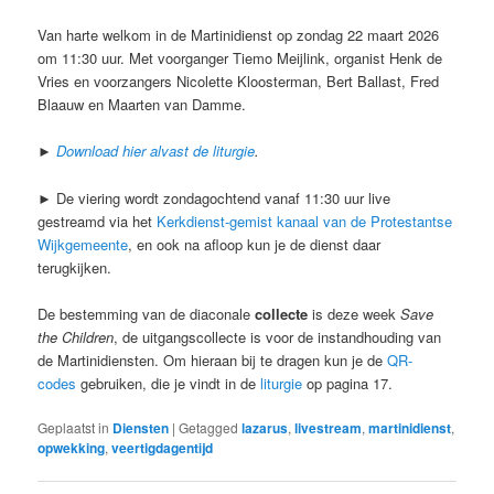
Van harte welkom in de Martinidienst op zondag 22 maart 2026
om 11:30 uur. Met voorganger Tiemo Meijlink, organist Henk de
Vries en voorzangers Nicolette Kloosterman, Bert Ballast, Fred
Blaauw en Maarten van Damme.
►
Download hier alvast de liturgie
.
► De viering wordt zondagochtend vanaf 11:30 uur live
gestreamd via het
Kerkdienst-gemist kanaal van de Protestantse
Wijkgemeente
, en ook na afloop kun je de dienst daar
terugkijken.
De bestemming van de diaconale
collecte
is deze week
Save
the Children
, de uitgangscollecte is voor de instandhouding van
de Martinidiensten. Om hieraan bij te dragen kun je de
QR-
codes
gebruiken, die je vindt in de
liturgie
op pagina 17.
Geplaatst in
Diensten
|
Getagged
lazarus
,
livestream
,
martinidienst
,
opwekking
,
veertigdagentijd