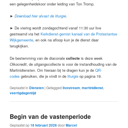
een gelegenheidskoor onder leiding van Ton Tromp.
►
Download hier alvast de liturgie
.
► De viering wordt zondagochtend vanaf 11:30 uur live
gestreamd via het
Kerkdienst-gemist kanaal van de Protestantse
Wijkgemeente
, en ook na afloop kun je de dienst daar
terugkijken.
De bestemming van de diaconale
collecte
is deze week
Oikocredit
, de uitgangscollecte is voor de instandhouding van de
Martinidiensten. Om hieraan bij te dragen kun je de
QR-
codes
gebruiken, die je vindt in de
liturgie
op pagina 19.
Geplaatst in
Diensten
|
Getagged
livestream
,
martinidienst
,
veertigdagentijd
Begin van de vastenperiode
Geplaatst op
18 februari 2026
door
Marcel