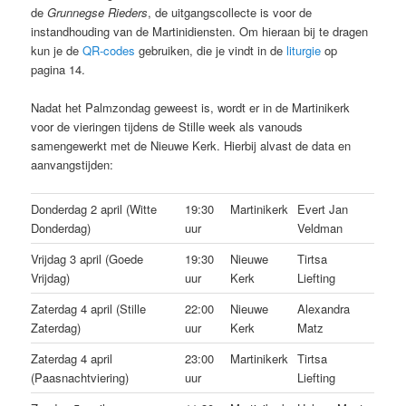
de
Grunnegse Rieders
, de uitgangscollecte is voor de
instandhouding van de Martinidiensten. Om hieraan bij te dragen
kun je de
QR-codes
gebruiken, die je vindt in de
liturgie
op
pagina 14.
Nadat het Palmzondag geweest is, wordt er in de Martinikerk
voor de vieringen tijdens de Stille week als vanouds
samengewerkt met de Nieuwe Kerk. Hierbij alvast de data en
aanvangstijden:
Donderdag 2 april (Witte
19:30
Martinikerk
Evert Jan
Donderdag)
uur
Veldman
Vrijdag 3 april (Goede
19:30
Nieuwe
Tirtsa
Vrijdag)
uur
Kerk
Liefting
Zaterdag 4 april (Stille
22:00
Nieuwe
Alexandra
Zaterdag)
uur
Kerk
Matz
Zaterdag 4 april
23:00
Martinikerk
Tirtsa
(Paasnachtviering)
uur
Liefting