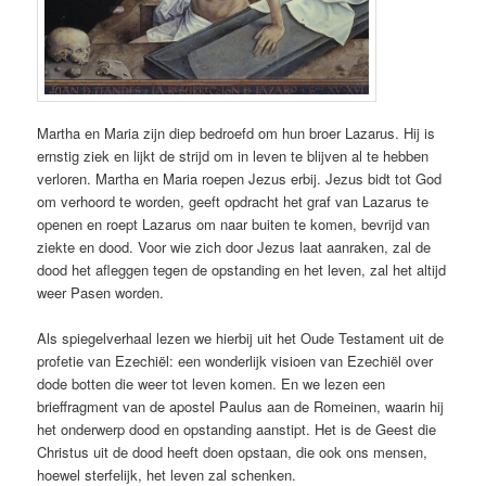
Martha en Maria zijn diep bedroefd om hun broer Lazarus. Hij is
ernstig ziek en lijkt de strijd om in leven te blijven al te hebben
verloren. Martha en Maria roepen Jezus erbij. Jezus bidt tot God
om verhoord te worden, geeft opdracht het graf van Lazarus te
openen en roept Lazarus om naar buiten te komen, bevrijd van
ziekte en dood. Voor wie zich door Jezus laat aanraken, zal de
dood het afleggen tegen de opstanding en het leven, zal het altijd
weer Pasen worden.
Als spiegelverhaal lezen we hierbij uit het Oude Testament uit de
profetie van Ezechiël: een wonderlijk visioen van Ezechiël over
dode botten die weer tot leven komen. En we lezen een
brieffragment van de apostel Paulus aan de Romeinen, waarin hij
het onderwerp dood en opstanding aanstipt. Het is de Geest die
Christus uit de dood heeft doen opstaan, die ook ons mensen,
hoewel sterfelijk, het leven zal schenken.