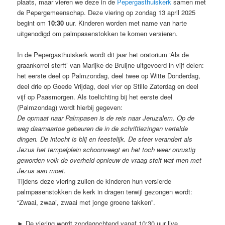
plaats, maar vieren we deze in de
Pepergasthuiskerk
samen met
de Pepergemeenschap. Deze viering op zondag 13 april 2025
begint om
10:30
uur. Kinderen worden met name van harte
uitgenodigd om palmpasenstokken te komen versieren.
In de Pepergasthuiskerk wordt dit jaar het oratorium ‘Als de
graankorrel sterft’ van Marijke de Bruijne uitgevoerd in vijf delen:
het eerste deel op Palmzondag, deel twee op Witte Donderdag,
deel drie op Goede Vrijdag, deel vier op Stille Zaterdag en deel
vijf op Paasmorgen. Als toelichting bij het eerste deel
(Palmzondag) wordt hierbij gegeven:
De opmaat naar Palmpasen is de reis naar Jeruzalem. Op de
weg daarnaartoe gebeuren de in de schriftlezingen vertelde
dingen. De intocht is blij en feestelijk. De sfeer verandert als
Jezus het tempelplein schoonveegt en het toch weer onrustig
geworden volk de overheid opnieuw de vraag stelt wat men met
Jezus aan moet.
Tijdens deze viering zullen de kinderen hun versierde
palmpasenstokken de kerk in dragen terwijl gezongen wordt:
“Zwaai, zwaai, zwaai met jonge groene takken”.
► De viering wordt zondagochtend vanaf 10:30 uur live