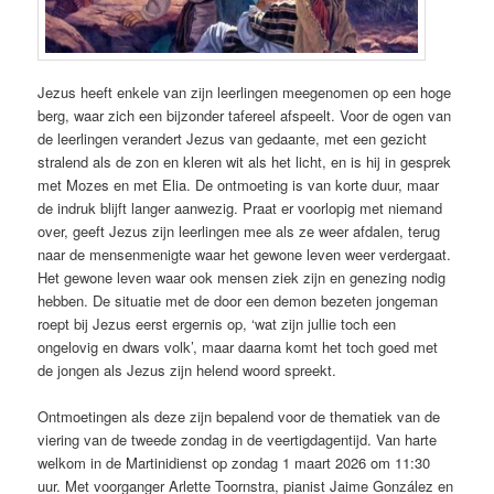
Jezus heeft enkele van zijn leerlingen meegenomen op een hoge
berg, waar zich een bijzonder tafereel afspeelt. Voor de ogen van
de leerlingen verandert Jezus van gedaante, met een gezicht
stralend als de zon en kleren wit als het licht, en is hij in gesprek
met Mozes en met Elia. De ontmoeting is van korte duur, maar
de indruk blijft langer aanwezig. Praat er voorlopig met niemand
over, geeft Jezus zijn leerlingen mee als ze weer afdalen, terug
naar de mensenmenigte waar het gewone leven weer verdergaat.
Het gewone leven waar ook mensen ziek zijn en genezing nodig
hebben. De situatie met de door een demon bezeten jongeman
roept bij Jezus eerst ergernis op, ‘wat zijn jullie toch een
ongelovig en dwars volk’, maar daarna komt het toch goed met
de jongen als Jezus zijn helend woord spreekt.
Ontmoetingen als deze zijn bepalend voor de thematiek van de
viering van de tweede zondag in de veertigdagentijd. Van harte
welkom in de Martinidienst op zondag 1 maart 2026 om 11:30
uur. Met voorganger Arlette Toornstra, pianist Jaime González en