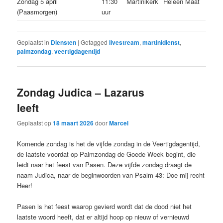
Zondag 5 april
11:30
Martinikerk
Heleen Maat
(Paasmorgen)
uur
Geplaatst in
Diensten
|
Getagged
livestream
,
martinidienst
,
palmzondag
,
veertigdagentijd
Zondag Judica – Lazarus
leeft
Geplaatst op
18 maart 2026
door
Marcel
Komende zondag is het de vijfde zondag in de Veertigdagentijd,
de laatste voordat op Palmzondag de Goede Week begint, die
leidt naar het feest van Pasen. Deze vijfde zondag draagt de
naam Judica, naar de beginwoorden van Psalm 43: Doe mij recht
Heer!
Pasen is het feest waarop gevierd wordt dat de dood niet het
laatste woord heeft, dat er altijd hoop op nieuw of vernieuwd