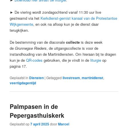
► De viering wordt zondagochtend vanaf 11:30 uur live
gestreamd via het
Kerkdienst-gemist kanaal van de Protestantse
Wijkgemeente
, en ook na afloop kun je de dienst daar
terugkijken.
De bestemming van de diaconale
collecte
is deze week
de
Grunnegse Rieders
, de uitgangscollecte is voor de
instandhouding van de Martinidiensten. Om hieraan bij te dragen
kun je de
QR-codes
gebruiken, die je vindt in de
liturgie
op
pagina 17.
Geplaatst in
Diensten
|
Getagged
livestream
,
martinidienst
,
veertigdagentijd
Palmpasen in de
Pepergasthuiskerk
Geplaatst op
7 april 2025
door
Marcel