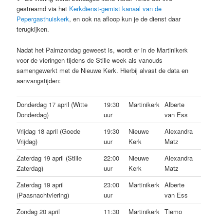
gestreamd via het
Kerkdienst-gemist kanaal van de
Pepergasthuiskerk
, en ook na afloop kun je de dienst daar
terugkijken.
Nadat het Palmzondag geweest is, wordt er in de Martinikerk
voor de vieringen tijdens de Stille week als vanouds
samengewerkt met de Nieuwe Kerk. Hierbij alvast de data en
aanvangstijden:
Donderdag 17 april (Witte
19:30
Martinikerk
Alberte
Donderdag)
uur
van Ess
Vrijdag 18 april (Goede
19:30
Nieuwe
Alexandra
Vrijdag)
uur
Kerk
Matz
Zaterdag 19 april (Stille
22:00
Nieuwe
Alexandra
Zaterdag)
uur
Kerk
Matz
Zaterdag 19 april
23:00
Martinikerk
Alberte
(Paasnachtviering)
uur
van Ess
Zondag 20 april
11:30
Martinikerk
Tiemo