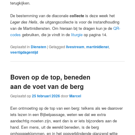
terugkijken.
De bestemming van de diaconale
collecte
is deze week het
Leger des Heils
, de uitgangscollecte is voor de instandhouding
van de Martinidiensten. Om hieraan bij te dragen kun je de
QR-
codes
gebruiken, die je vindt in de
liturgie
op pagina 14.
Geplaatst in
Diensten
|
Getagged
livestream
,
martinidienst
,
veertigdagentijd
Boven op de top, beneden
aan de voet van de berg
Geplaatst op
25 februari 2026
door
Marcel
Een ontmoeting op de top van een berg: telkens als we daarover
iets lezen in een Bijbelpassage, weten we dat we extra
aandachtig moeten zijn, want dan is er iets bijzonders aan de
hand. Een mens, uit de wereld beneden, is de berg
omhooggeklommen, en in het oogverblindende glanzend witte