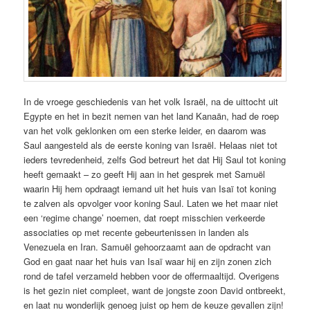
In de vroege geschiedenis van het volk Israël, na de uittocht uit
Egypte en het in bezit nemen van het land Kanaän, had de roep
van het volk geklonken om een sterke leider, en daarom was
Saul aangesteld als de eerste koning van Israël. Helaas niet tot
ieders tevredenheid, zelfs God betreurt het dat Hij Saul tot koning
heeft gemaakt – zo geeft Hij aan in het gesprek met Samuël
waarin Hij hem opdraagt iemand uit het huis van Isaï tot koning
te zalven als opvolger voor koning Saul. Laten we het maar niet
een ‘regime change’ noemen, dat roept misschien verkeerde
associaties op met recente gebeurtenissen in landen als
Venezuela en Iran. Samuël gehoorzaamt aan de opdracht van
God en gaat naar het huis van Isaï waar hij en zijn zonen zich
rond de tafel verzameld hebben voor de offermaaltijd. Overigens
is het gezin niet compleet, want de jongste zoon David ontbreekt,
en laat nu wonderlijk genoeg juist op hem de keuze gevallen zijn!