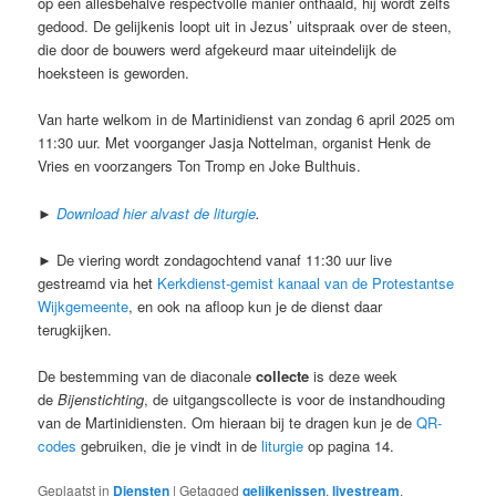
op een allesbehalve respectvolle manier onthaald, hij wordt zelfs
gedood. De gelijkenis loopt uit in Jezus’ uitspraak over de steen,
die door de bouwers werd afgekeurd maar uiteindelijk de
hoeksteen is geworden.
Van harte welkom in de Martinidienst van zondag 6 april 2025 om
11:30 uur. Met voorganger Jasja Nottelman, organist Henk de
Vries en voorzangers Ton Tromp en Joke Bulthuis.
►
Download hier alvast de liturgie
.
► De viering wordt zondagochtend vanaf 11:30 uur live
gestreamd via het
Kerkdienst-gemist kanaal van de Protestantse
Wijkgemeente
, en ook na afloop kun je de dienst daar
terugkijken.
De bestemming van de diaconale
collecte
is deze week
de
Bijenstichting
, de uitgangscollecte is voor de instandhouding
van de Martinidiensten. Om hieraan bij te dragen kun je de
QR-
codes
gebruiken, die je vindt in de
liturgie
op pagina 14.
Geplaatst in
Diensten
|
Getagged
gelijkenissen
,
livestream
,