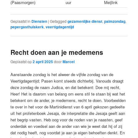
(Paasmorgen)
uur
Meijlink
Geplaatst in
Diensten
|
Getagged
gezamenlijke dienst
,
palmzondag
,
pepergasthuiskerk
,
veertigdagentijd
Recht doen aan je medemens
Geplaatst op
2 april 2025
door
Marcel
Aanstaande zondag is het alweer de vijfde zondag van de
Veertigdagentijd; Pasen komt steeds dichterbij. Vanouds draagt
deze zondag de naam Judica, en dat betekent: Doe mij recht,
Heer! Het is daarom van belang om eens stil te staan bij wat het
betekent om de ander, je medemens, recht te doen. Voorbeelden
te over in het voor de Martinidienst van 6 april gekozen gedeelte
uit het profetenboek Jesaja, de interpretatie die Jesaja geeft aan
het begrip vasten. Heb oog voor de noden van je naasten, geef
onderdak en voedsel aan de ander van wie je weet dat hij of zij
dat nodig heeft, nog voordat je aan je eigen behoeften denkt. En