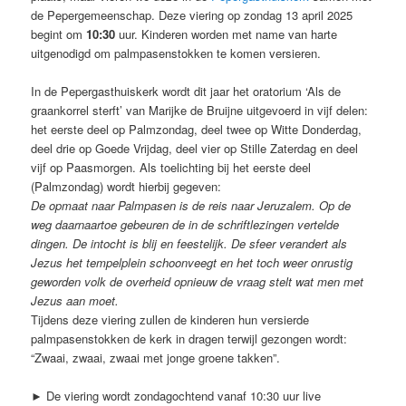
de Pepergemeenschap. Deze viering op zondag 13 april 2025
begint om
10:30
uur. Kinderen worden met name van harte
uitgenodigd om palmpasenstokken te komen versieren.
In de Pepergasthuiskerk wordt dit jaar het oratorium ‘Als de
graankorrel sterft’ van Marijke de Bruijne uitgevoerd in vijf delen:
het eerste deel op Palmzondag, deel twee op Witte Donderdag,
deel drie op Goede Vrijdag, deel vier op Stille Zaterdag en deel
vijf op Paasmorgen. Als toelichting bij het eerste deel
(Palmzondag) wordt hierbij gegeven:
De opmaat naar Palmpasen is de reis naar Jeruzalem. Op de
weg daarnaartoe gebeuren de in de schriftlezingen vertelde
dingen. De intocht is blij en feestelijk. De sfeer verandert als
Jezus het tempelplein schoonveegt en het toch weer onrustig
geworden volk de overheid opnieuw de vraag stelt wat men met
Jezus aan moet.
Tijdens deze viering zullen de kinderen hun versierde
palmpasenstokken de kerk in dragen terwijl gezongen wordt:
“Zwaai, zwaai, zwaai met jonge groene takken”.
► De viering wordt zondagochtend vanaf 10:30 uur live