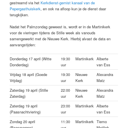
gestreamd via het
Kerkdienst-gemist kanaal van de
Pepergasthuiskerk
, en ook na afloop kun je de dienst daar
terugkijken.
Nadat het Palmzondag geweest is, wordt er in de Martinikerk
voor de vieringen tijdens de Stille week als vanouds
samengewerkt met de Nieuwe Kerk. Hierbij alvast de data en
aanvangstijden:
Donderdag 17 april (Witte
19:30
Martinikerk
Alberte
Donderdag)
uur
van Ess
Vrijdag 18 april (Goede
19:30
Nieuwe
Alexandra
Vrijdag)
uur
Kerk
Matz
Zaterdag 19 april (Stille
22:00
Nieuwe
Alexandra
Zaterdag)
uur
Kerk
Matz
Zaterdag 19 april
23:00
Martinikerk
Alberte
(Paasnachtviering)
uur
van Ess
Zondag 20 april
11:30
Martinikerk
Tiemo
(Paasmorgen)
uur
Meijlink