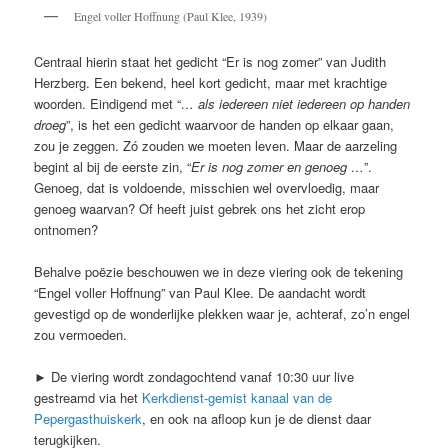
Engel voller Hoffnung (Paul Klee, 1939)
Centraal hierin staat het gedicht “Er is nog zomer” van Judith
Herzberg. Een bekend, heel kort gedicht, maar met krachtige
woorden. Eindigend met “
… als iedereen niet iedereen op handen
droeg
”, is het een gedicht waarvoor de handen op elkaar gaan,
zou je zeggen. Zó zouden we moeten leven. Maar de aarzeling
begint al bij de eerste zin, “
Er is nog zomer en genoeg …
”.
Genoeg, dat is voldoende, misschien wel overvloedig, maar
genoeg waarvan? Of heeft juist gebrek ons het zicht erop
ontnomen?
Behalve poëzie beschouwen we in deze viering ook de tekening
“Engel voller Hoffnung” van Paul Klee. De aandacht wordt
gevestigd op de wonderlijke plekken waar je, achteraf, zo’n engel
zou vermoeden.
► De viering wordt zondagochtend vanaf 10:30 uur live
gestreamd via het
Kerkdienst-gemist kanaal van de
Pepergasthuiskerk
, en ook na afloop kun je de dienst daar
terugkijken.