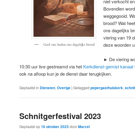
niet verkocht e
Bovendien wordt
weggegooid. W
brood? Wat heef
ons dagelijks b
viering van 19 o
deze woorden ui
Geef ons heden ons dagelijks brood
► De viering w
10:30 uur live gestreamd via het
Kerkdienst-gemist kanaal
ook na afloop kun je de dienst daar terugkijken.
Geplaatst in
Diensten
,
Overige
|
Getagged
pepergasthuiskerk
,
schnit
Schnitgerfestival 2023
Geplaatst op
16 oktober 2023
door
Marcel