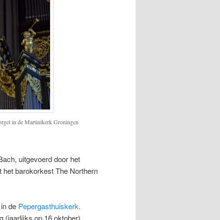
orgel in de Martinikerk Groningen
ach, uitgevoerd door het
t het barokorkest The Northern
 in de
Pepergasthuiskerk
.
(jaarlijks op 16 oktober).