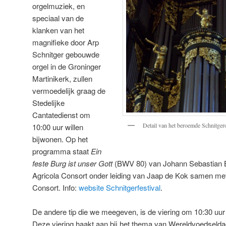
orgelmuziek, en
speciaal van de
klanken van het
magnifieke door Arp
Schnitger gebouwde
orgel in de Groninger
Martinikerk, zullen
vermoedelijk graag de
Stedelijke
Cantatedienst om
Detail van het beroemde Schnitger
10:00 uur willen
bijwonen. Op het
programma staat
Ein
feste Burg ist unser Gott
(BWV 80) van Johann Sebastian B
Agricola Consort onder leiding van Jaap de Kok samen me
Consort. Info:
website Schnitgerfestival
.
De andere tip die we meegeven, is de viering om 10:30 uur
Deze viering haakt aan bij het thema van Wereldvoedseldag 