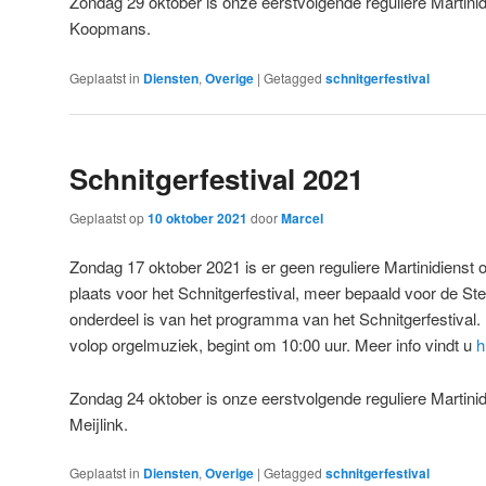
Zondag 29 oktober is onze eerstvolgende reguliere Martini
Koopmans.
Geplaatst in
Diensten
,
Overige
|
Getagged
schnitgerfestival
Schnitgerfestival 2021
Geplaatst op
10 oktober 2021
door
Marcel
Zondag 17 oktober 2021 is er geen reguliere Martinidienst
plaats voor het Schnitgerfestival, meer bepaald voor de Ste
onderdeel is van het programma van het Schnitgerfestival. 
volop orgelmuziek, begint om 10:00 uur. Meer info vindt u
h
Zondag 24 oktober is onze eerstvolgende reguliere Martin
Meijlink.
Geplaatst in
Diensten
,
Overige
|
Getagged
schnitgerfestival