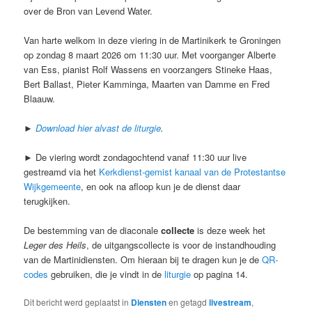
over de Bron van Levend Water.
Van harte welkom in deze viering in de Martinikerk te Groningen
op zondag 8 maart 2026 om 11:30 uur. Met voorganger Alberte
van Ess, pianist Rolf Wassens en voorzangers Stineke Haas,
Bert Ballast, Pieter Kamminga, Maarten van Damme en Fred
Blaauw.
►
Download hier alvast de liturgie
.
► De viering wordt zondagochtend vanaf 11:30 uur live
gestreamd via het
Kerkdienst-gemist kanaal van de Protestantse
Wijkgemeente
, en ook na afloop kun je de dienst daar
terugkijken.
De bestemming van de diaconale
collecte
is deze week het
Leger des Heils
, de uitgangscollecte is voor de instandhouding
van de Martinidiensten. Om hieraan bij te dragen kun je de
QR-
codes
gebruiken, die je vindt in de
liturgie
op pagina 14.
Dit bericht werd geplaatst in
Diensten
en getagd
livestream
,