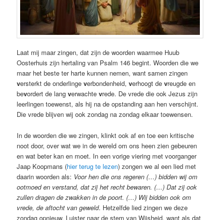
Laat mij maar zingen, dat zijn de woorden waarmee Huub
Oosterhuis zijn hertaling van Psalm 146 begint. Woorden die we
maar het beste ter harte kunnen nemen, want samen zingen
v
ersterkt de onderlinge
v
erbondenheid,
v
erhoogt de
v
reugde en
be
v
ordert de lang
v
erwachte
v
rede. De vrede die ook Jezus zijn
leerlingen toewenst, als hij na de opstanding aan hen verschijnt.
Die vrede blijven wij ook zondag na zondag elkaar toewensen.
In de woorden die we zingen, klinkt ook af en toe een kritische
noot door, over wat we in de wereld om ons heen zien gebeuren
en wat beter kan en moet. In een vorige viering met voorganger
Jaap Koopmans (
hier terug te lezen
) zongen we al een lied met
daarin woorden als:
Voor hen die ons regeren (…) bidden wij om
ootmoed en verstand, dat zij het recht bewaren. (…) Dat zij ook
zullen dragen de zwakken in de poort. (…) Wij bidden ook om
vrede, de aftocht van geweld
. Hetzelfde lied zingen we deze
zondag opnieuw. Luister naar de stem van Wijsheid, want als dat