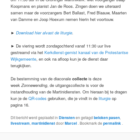
Koopmans en pianist Jan de Roos. Zingen doen we uiteraard
samen maar de voorzangers Bert Ballast, Fred Blaauw, Maarten
van Damme en Joop Hoexum nemen hierin het voortouw.
►
Download hier alvast de liturgie
.
► De viering wordt zondagochtend vanaf 11:30 uur live
gestreamd via het
Kerkdienst-gemist kanaal van de Protestantse
Wijkgemeente
, en ook na afloop kun je de dienst daar
terugkijken.
De bestemming van de diaconale
collecte
is deze
week
Zonnewending
, de uitgangscollecte is voor de
instandhouding van de Martinidiensten. Om hieraan bij te dragen
kun je de
QR-codes
gebruiken, die je vindt in de
liturgie
op
pagina 16.
Dit bericht werd geplaatst in
Diensten
en getagd
beloken pasen
,
livestream
,
martinidienst
door
Marcel
. Bookmark de
permalink
.