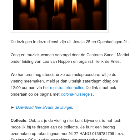
De lezingen in deze dienst zijn uit Jesaja 25 en Openbaringen 21.
Zang en muziek worden verzorgd door de Cantores Sancti Martini
onder leiding van Leo van Noppen en organist Henk de Vries.
We hanteren nog steeds onze aanmeldprocedure: wil je de
viering meemaken, meld je dan uiterlijk zaterdagmiddag om
12:00 uur aan via het
registratieformulier
. De link staat ook
onderaan op de pagina met
corona-huisregels
.
►
Download hier alvast de liturgie
.
Collecte:
Ook als je de viering niet kunt bijwonen, is het toch
mogelijk bij te dragen aan de collecte. Je kunt een bedrag
overmaken op rekeningnummer NL27 RABO 0136784798 t.n.v.
Stichting GSp, onder vermelding van “
instandhouding