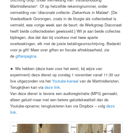
Martinidiensten
“. Of op hetzelfde rekeningnummer, onder
vermelding van “
diaconale collecte: Ziekenhuis in Malawi
“. [De
Voedselbank Groningen, zoals in de liturgie als collectedoel is
vermeld, was vorige week aan de beurt; de Werkgroep Diaconaat
heeft beide collectedoelen gewisseld.] Wil je aan beide collectes
bijdragen, doe dat dan bij voorkeur met twee aparte
overboekingen, elk met de juiste betalingsomschrijving. Bedankt
voor je gift! Meer over giften en fiscale aftrekbaarheid, zie
de
giftenpagina
.
► We hebben (deze keer voor het eerst, bij wijze van
experiment) deze dienst op zondag 1 november vanaf 11:30 uur
live uitgezonden via het
Youtube-kanaal
van de Martinidiensten.
Terugkijken kan via
deze link
.
Van deze dienst is tevens een audioregistratie (MP3) gemaakt,
alleen geluid maar met een betere geluidskwaliteit dan de
Youtube-opname; terugluisteren kan via Dropbox – volg
deze
link
.