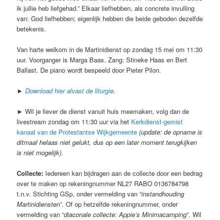
ik jullie heb liefgehad.” Elkaar liefhebben, als concrete invulling
van: God liefhebben; eigenlijk hebben die beide geboden dezelfde
betekenis.
Van harte welkom in de Martinidienst op zondag 15 mei om 11:30
uur. Voorganger is Marga Baas. Zang: Stineke Haas en Bert
Ballast. De piano wordt bespeeld door Pieter Pilon.
►
Download hier alvast de liturgie
.
► Wil je liever de dienst vanuit huis meemaken, volg dan de
livestream zondag om 11:30 uur via het
Kerkdienst-gemist
kanaal van de Protestantse Wijkgemeente
(update: de opname is
ditmaal helaas niet gelukt, dus op een later moment terugkijken
is niet mogelijk)
.
Collecte:
Iedereen kan bijdragen aan de collecte door een bedrag
over te maken op rekeningnummer NL27 RABO 0136784798
t.n.v. Stichting GSp, onder vermelding van “
instandhouding
Martinidiensten
”. Of op hetzelfde rekeningnummer, onder
vermelding van “
diaconale collecte: Appie’s Minimacamping
”. Wil