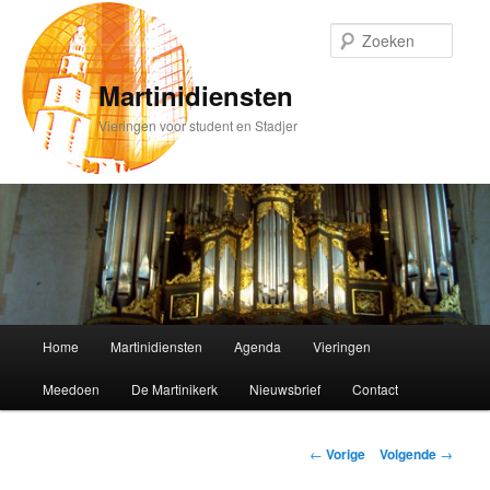
Spring
naar
Zoek
de
primaire
Martinidiensten
inhoud
Vieringen voor student en Stadjer
Hoofdmenu
Home
Martinidiensten
Agenda
Vieringen
Meedoen
De Martinikerk
Nieuwsbrief
Contact
Bericht
←
Vorige
Volgende
→
navigatie