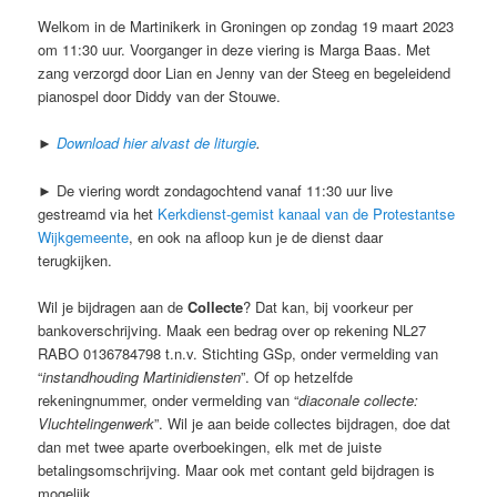
Welkom in de Martinikerk in Groningen op zondag 19 maart 2023
om 11:30 uur. Voorganger in deze viering is Marga Baas. Met
zang verzorgd door Lian en Jenny van der Steeg en begeleidend
pianospel door Diddy van der Stouwe.
►
Download hier alvast de liturgie
.
► De viering wordt zondagochtend vanaf 11:30 uur live
gestreamd via het
Kerkdienst-gemist kanaal van de Protestantse
Wijkgemeente
, en ook na afloop kun je de dienst daar
terugkijken.
Wil je bijdragen aan de
Collecte
? Dat kan, bij voorkeur per
bankoverschrijving. Maak een bedrag over op rekening NL27
RABO 0136784798 t.n.v. Stichting GSp, onder vermelding van
“
instandhouding Martinidiensten
”. Of op hetzelfde
rekeningnummer, onder vermelding van “
diaconale collecte:
Vluchtelingenwerk
”. Wil je aan beide collectes bijdragen, doe dat
dan met twee aparte overboekingen, elk met de juiste
betalingsomschrijving. Maar ook met contant geld bijdragen is
mogelijk.