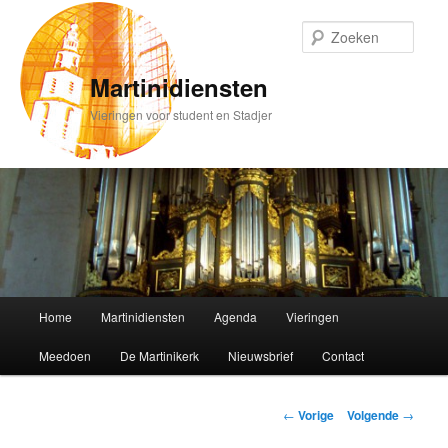
Spring
naar
Zoek
de
primaire
Martinidiensten
inhoud
Vieringen voor student en Stadjer
Hoofdmenu
Home
Martinidiensten
Agenda
Vieringen
Meedoen
De Martinikerk
Nieuwsbrief
Contact
Bericht
←
Vorige
Volgende
→
navigatie