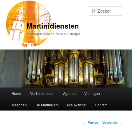
Spring
naar
Zoek
de
primaire
Martinidiensten
inhoud
Vieringen voor student en Stadjer
Hoofdmenu
Home
Martinidiensten
Agenda
Vieringen
Meedoen
De Martinikerk
Nieuwsbrief
Contact
Bericht
←
Vorige
Volgende
→
navigatie