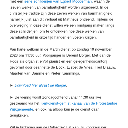
met een
serie schilderijen van Egbert Modderman
, waarin de
‘zeven werken van barmhartigheid’ worden uitgebeeld. In de
christelijke traditie zijn deze zeven werken van barmhartigheid
namelijk juist aan dit verhaal uit Mattheüs ontleend. Tijdens de
overweging in deze dienst willen we een rondgang maken langs
deze schilderijen, om te ontdekken hoe deze werken van
barmhartigheid in onze tijd handen en voeten krijgen.
Van harte welkom in de Martinidienst op zondag 19 november
2023 om 11:30 uur. Voorganger is Berend Borger. Met Jan de
Roos als organist en/of pianist en een gelegenheidscantorij
gevormd door Jeannette de Bock, Lysbet de Vries, Fred Blaauw,
Maarten van Damme en Pieter Kamminga.
►
Download hier alvast de liturgie
.
► De viering wordt zondagochtend vanaf 11:30 uur live
gestreamd via het
Kerkdienst-gemist kanaal van de Protestantse
Wijkgemeente
, en ook na afloop kun je de dienst daar
terugkijken.
Wil je bijdragen aan de
Collecte
? Dat kan, bij voorkeur per