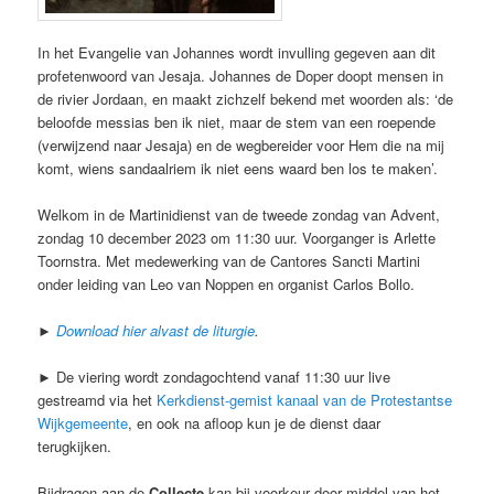
In het Evangelie van Johannes wordt invulling gegeven aan dit
profetenwoord van Jesaja. Johannes de Doper doopt mensen in
de rivier Jordaan, en maakt zichzelf bekend met woorden als: ‘de
beloofde messias ben ik niet, maar de stem van een roepende
(verwijzend naar Jesaja) en de wegbereider voor Hem die na mij
komt, wiens sandaalriem ik niet eens waard ben los te maken’.
Welkom in de Martinidienst van de tweede zondag van Advent,
zondag 10 december 2023 om 11:30 uur. Voorganger is Arlette
Toornstra. Met medewerking van de Cantores Sancti Martini
onder leiding van Leo van Noppen en organist Carlos Bollo.
►
Download hier alvast de liturgie
.
► De viering wordt zondagochtend vanaf 11:30 uur live
gestreamd via het
Kerkdienst-gemist kanaal van de Protestantse
Wijkgemeente
, en ook na afloop kun je de dienst daar
terugkijken.
Bijdragen aan de
Collecte
kan bij voorkeur door middel van het