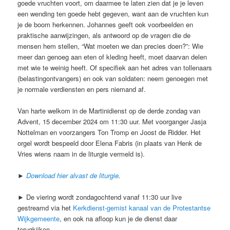
goede vruchten voort, om daarmee te laten zien dat je je leven
een wending ten goede hebt gegeven, want aan de vruchten kun
je de boom herkennen. Johannes geeft ook voorbeelden en
praktische aanwijzingen, als antwoord op de vragen die de
mensen hem stellen, “Wat moeten we dan precies doen?”: Wie
meer dan genoeg aan eten of kleding heeft, moet daarvan delen
met wie te weinig heeft. Of specifiek aan het adres van tollenaars
(belastingontvangers) en ook van soldaten: neem genoegen met
je normale verdiensten en pers niemand af.
Van harte welkom in de Martinidienst op de derde zondag van
Advent, 15 december 2024 om 11:30 uur. Met voorganger Jasja
Nottelman en voorzangers Ton Tromp en Joost de Ridder. Het
orgel wordt bespeeld door Elena Fabris (in plaats van Henk de
Vries wiens naam in de liturgie vermeld is).
►
Download hier alvast de liturgie
.
► De viering wordt zondagochtend vanaf 11:30 uur live
gestreamd via het
Kerkdienst-gemist kanaal van de Protestantse
Wijkgemeente
, en ook na afloop kun je de dienst daar
terugkijken.