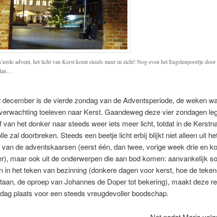
Vierde advent, het licht van Kerst komt steeds meer in zicht! Nog even het Engelenpoortje door
dan…
 december is de vierde zondag van de Adventsperiode, de weken wa
 verwachting toeleven naar Kerst. Gaandeweg deze vier zondagen l
 van het donker naar steeds weer iets meer licht, totdat in de Kerstn
olle zal doorbreken. Steeds een beetje licht erbij blijkt niet alleen uit he
 van de adventskaarsen (eerst één, dan twee, vorige week drie en 
er), maar ook uit de onderwerpen die aan bod komen: aanvankelijk s
n in het teken van bezinning (donkere dagen voor kerst, hoe de teke
rstaan, de oproep van Johannes de Doper tot bekering), maakt deze r
ndag plaats voor een steeds vreugdevoller boodschap.
Net nadat Maria volg