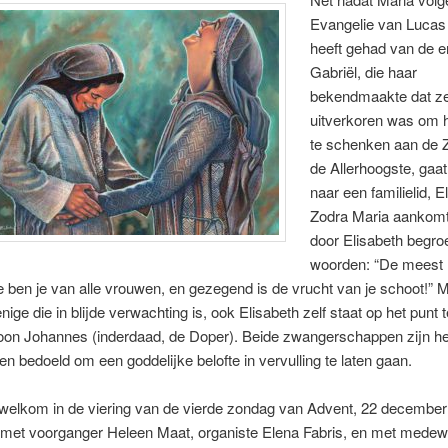
Evangelie van Lucas
heeft gehad van de e
Gabriël, die haar
bekendmaakte dat z
uitverkoren was om h
te schenken aan de 
de Allerhoogste, gaat
naar een familielid, E
Zodra Maria aankomt
door Elisabeth begro
woorden: “De meest
ben je van alle vrouwen, en gezegend is de vrucht van je schoot!” 
enige die in blijde verwachting is, ook Elisabeth zelf staat op het punt 
oon Johannes (inderdaad, de Doper). Beide zwangerschappen zijn he
 en bedoeld om een goddelijke belofte in vervulling te laten gaan.
 welkom in de viering van de vierde zondag van Advent, 22 decembe
, met voorganger Heleen Maat, organiste Elena Fabris, en met medew