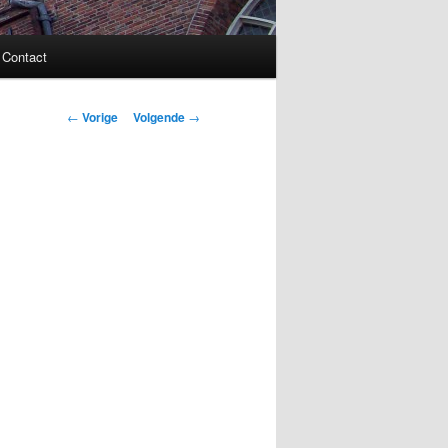
Contact
Bericht
←
Vorige
Volgende
→
navigatie