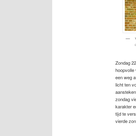
Zondag 22
hoopvolle
een weg af
licht ten v
aansteken
zondag vi
karakter e
tijd te ve
vierde zo