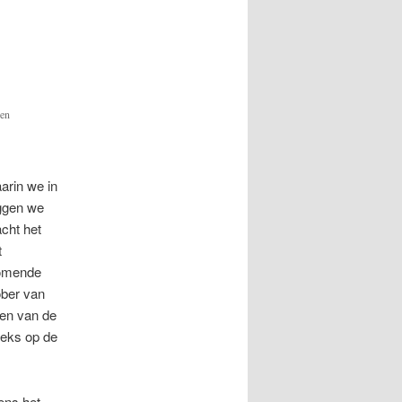
 en
arin we in
eggen we
acht het
t
komende
ober van
nen van de
eeks op de
ens het