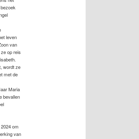
 bezoek
ngel
e
et leven
Zoon van
 ze op reis
lisabeth.
, wordt ze
et met de
Maar Maria
te bevallen
el
r 2024 om
erking van