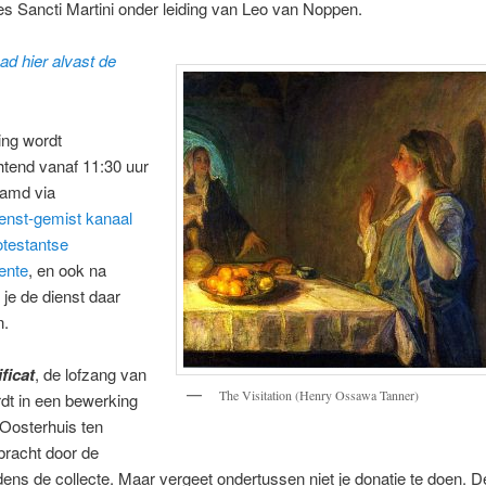
s Sancti Martini onder leiding van Leo van Noppen.
d hier alvast de
ing wordt
tend vanaf 11:30 uur
eamd via
enst-gemist kanaal
otestantse
ente
, en ook na
 je de dienst daar
n.
ficat
, de lofzang van
The Visitation (Henry Ossawa Tanner)
dt in een bewerking
Oosterhuis ten
bracht door de
ijdens de collecte. Maar vergeet ondertussen niet je donatie te doen. D