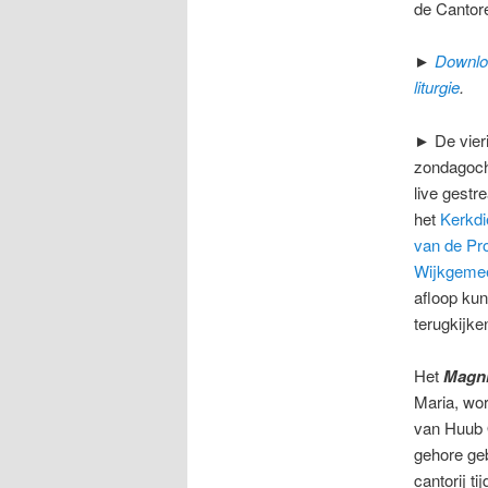
de Cantore
►
Downloa
liturgie
.
► De vier
zondagoch
live gestr
het
Kerkdi
van de Pr
Wijkgeme
afloop kun
terugkijke
Het
Magni
Maria, wor
van Huub 
gehore ge
cantorij t