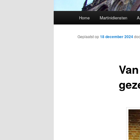
Hoofdmenu
Home
Martinidiensten
A
Geplaatst op
18 december 2024
do
Van
gez