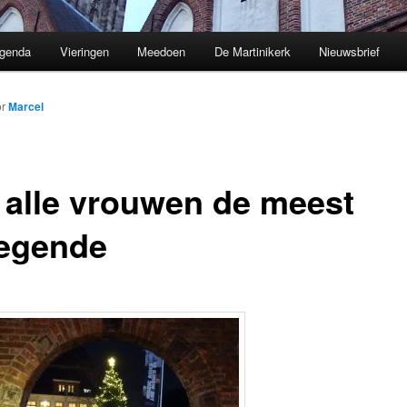
genda
Vieringen
Meedoen
De Martinikerk
Nieuwsbrief
or
Marcel
 alle vrouwen de meest
egende